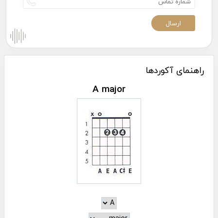
راهنمای آکوردها
A major