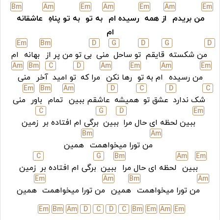
B
m
A
m
E
m
A
m
E
m
A
m
E
m
من بریدم
از همه
رسیده ام
به تو
به تو پناهِ
عاشقانه
ام
E
m
B
m
D
G
D
G
D
من شکسته
قایقم
تو ساحل
منی
بی تو من پر از
بهانه
ام
A
m
B
m
C
D
A
m
E
m
A
m
E
m
من رسیده
ام به تو
رها نکن
مرا که
تو امید
آخر
منی
E
m
B
m
A
m
D
C
D
C
شک ندارد
عشق تو
همیشه
عاشقم ببین
تمام
باور
منی
C
G
D
E
m
ببین لحظه ای حال مرا
ببین
برگی ام افتاده بر
زمین
B
m
A
m
من تورا میخواهمت
همین
C
G
B
m
A
m
E
m
ببین
لحظه ای حال مرا
ببین
برگی ام افتاده بر
زمین
E
m
A
m
B
m
A
m
من تورا میخواهمت
همین
من تورا میخواهمت
همین
E
m
B
m
A
m
D
C
D
C
B
m
E
m
A
m
E
m