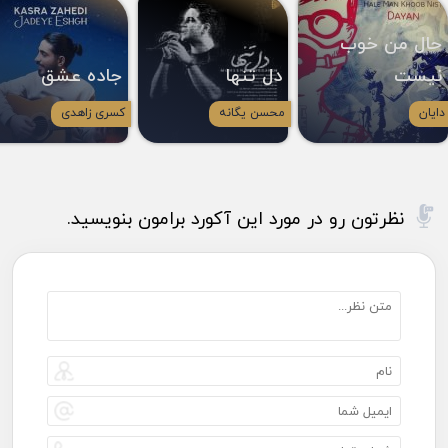
حال من خوب
نیست
دل تنها
جاده عشق
دایان
محسن یگانه
کسری زاهدی
نظرتون رو در مورد این آکورد برامون بنویسید.