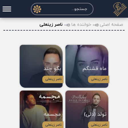
صفحه اصلی
صفحه اصلی
خواننده ها
ناصر زینعلی
درخواست آکورد
نت و تبلچر
تماس با ما
ماه قشنگم
بگو چند
حساب کاربری
ناصر زینعلی
ناصر زینعلی
تولد (دلی)
مجسمه
ناصر زینعلی
ناصر زینعلی