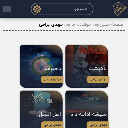
صفحه اصلی
صفحه اصلی
خواننده ها
مهدی یراحی
درخواست آکورد
نت و تبلچر
تماس با ما
لاکپشت
دخترانه
حساب کاربری
مهدی یراحی
مهدی یراحی
نمیشه ادامه داد
اهل النخل
مهدی یراحی
مهدی یراحی