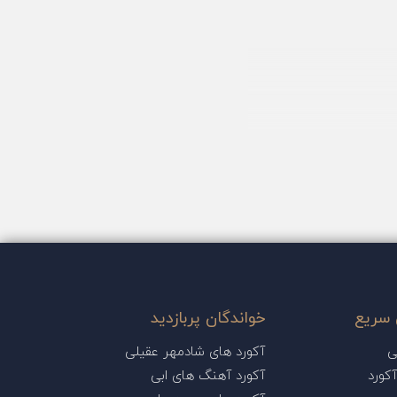
سریع
خواندگان پربازدید
ی
آکورد های شادمهر عقیلی
کورد
آکورد آهنگ های ابی