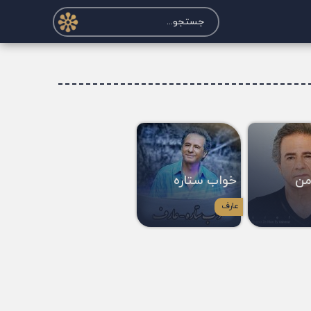
من
خواب ستاره
عارف