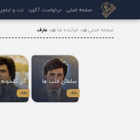
صفحه اصلی
درخواست آکورد
نت و تبلچر
صفحه اصلی
خواننده ها
عارف
سلطان قلب ها
گل گلخونه
عارف
عارف