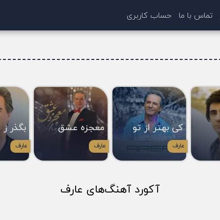
تماس با ما
حساب کاربری
کی بهتر از تو
معجزه عشق
بگذر ز 
عارف
عارف
عارف
آکورد آهنگ‌های عارف