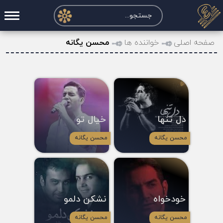
صفحه اصلی
صفحه اصلی
خواننده ها
محسن یگانه
درخواست آکورد
نت و تبلچر
تماس با ما
دل تنها
خیال تو
حساب کاربری
محسن یگانه
محسن یگانه
خودخواه
نشکن دلمو
محسن یگانه
محسن یگانه