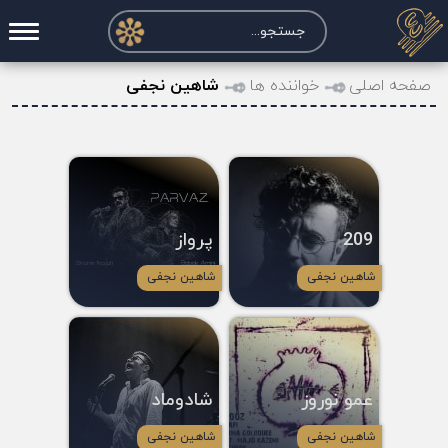
صفحه اصلی
صفحه اصلی
خواننده ها
شاهین نجفی
درخواست آکورد
نت و تبلچر
تماس با ما
209
پرواز
حساب کاربری
شاهین نجفی
شاهین نجفی
عمو نوروز
شادوماد
شاهین نجفی
شاهین نجفی