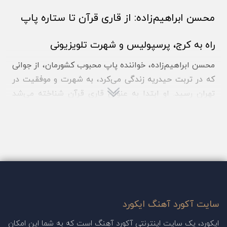
محسن ابراهیم‌زاده: از قاری قرآن تا ستاره پاپ
راه به کرج، پرسپولیس و شهرت تلویزیونی
محسن ابراهیم‌زاده، خواننده پاپ محبوب کشورمان، از جوانی
که در تربت حیدریه زندگی می‌کرد، به شهرت و موفقیت در
تهران رسید. او ابتدا به عنوان قاری قرآن شناخته می‌شد
ولی با گذراندن دوران نوجوانی، به دنیای موسیقی علاقه‌مند
شد. در این صفحه سعی میکنیم تا جدیدترین
آکورد آهنگ
های محسن ابراهیم زاده
را برایتان قرار دهیم.
محسن ابراهیم‌زاده، از هواداران دوآتیشه تیم فوتبال
پرسپولیس است و این ارتباط با تیم محبوب فوتبال کشور،
جزء ویژگی‌های وی است.
سایت آکورد آهنگ ایکورد
ایکورد، یک سایت اینترنتی آکورد آهنگ است که به شما این امکان