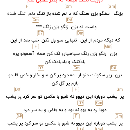
دوریت باعث میشه
که بدتر عصبی شم
F
D
m
G
m
بزنگ
سنگو بزن سنگ که د
لم شده باز تنگ
دلم
تنگ شده
C
m
D#
واست تو بزن
زنگو بزن زنگ ***
D7
D
m
که دیگه مردم از این
تنهایی منو ول نکن
خب بعد از این
F
G
m
بزن
رنگو بزن رنگ سیاهیارو لک کن همه
آسمونو پره
بادکنک و بادبادک کن
D
7
C
m
D#
بزن
زیر سکوتت منو از
معجزه پر کن منو
خار و خص قلبمو
بازم پر گل کن
D#
F
G
m
پر
یشب دوباره این دیوو
نه شبو با عکس تو سر کرد
پر
یشب
D
7
C
m
دوبا
ره یه بهو
نه بود و یه بغض و یه سر درد
D#
F
G
m
پر
یشب دوباره این دیوو
نه شبو با عکس تو سر کرد پر
یشب
D
7
C
m