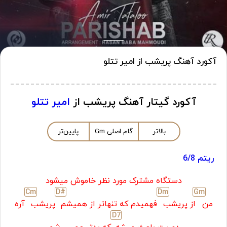
آکورد آهنگ پریشب از امیر تتلو
آکورد گیتار آهنگ پریشب از
امیر تتلو
بالاتر
گام اصلی
m
G
پایین‌تر
ریتم 6/8
دستگاه مشترک مورد نظر خاموش میشود
C
m
D#
D
m
G
m
من
از پریشب
فهمیدم که تنهاتر از همیشم
پریشب
آره
D
7