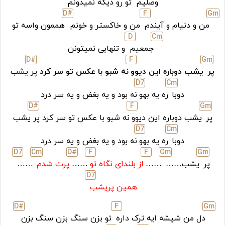
وصلیم
تو رو دیگه نمیدونم
D#
F
G
m
من و دنیام و آیندم
من و خاکستر و خونم
هممون واسه تو
D
C
m
جمعیم
و تنهایی نمیتونن
D#
F
G
m
پر
یشب دوباره این دیوو
نه شبو با عکس تو سر کرد
پر
یشب
D
7
C
m
دوبا
ره یه بهو
نه بود و یه بغض و یه سر درد
D#
F
G
m
پر
یشب دوباره این دیوو
نه شبو با عکس تو سر کرد پر
یشب
D
7
C
m
دوبا
ره یه بهو
نه بود و یه بغض و یه سر درد
D
7
C
m
D#
F
F
G
m
G
m
پر
یشب……
……
از بلندای نگاه تو
……
پرت شدم
……
D
7
همین پریشب
D#
F
G
m
دل من شیشه ایه ترک داره
تو بزن سنگ بزن سنگ بزن