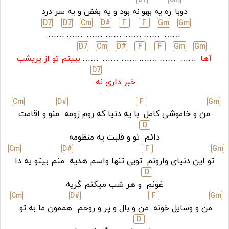
دوبا
ره یه بهو
نه بود و یه بغض و یه سر درد
D
7
D
7
C
m
D#
F
F
G
m
G
m
…….
……
……
……
…….
……
……
D
7
C
m
D#
F
F
G
m
G
m
آها
……
……
…….
……
……
……
ببینم تو از پریشب
D
7
خبر داری نه
C
m
D#
F
G
m
من و خاموشی کامل
با یه دنیا که روم زومه
منو و اقامت
D
دائم
تو و قلبت یه منظومه
C
m
D#
F
G
m
تو این دنیای وارونم
تویی تنها واسم هدیه
منم بیتو یه دا
D
غونم
و هر شب میکنم گریه
C
m
D#
F
G
m
من و وسایل خونه
من و بال و پر و روحم
هممون ما به تو
D