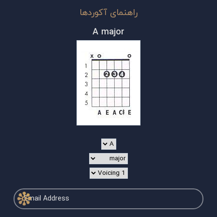
راهنمای آکوردها
A major