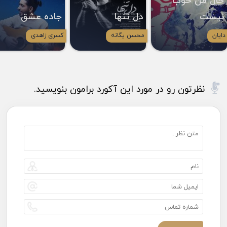
حال من خوب
نیست
دل تنها
جاده عشق
دایان
محسن یگانه
کسری زاهدی
نظرتون رو در مورد این آکورد برامون بنویسید.