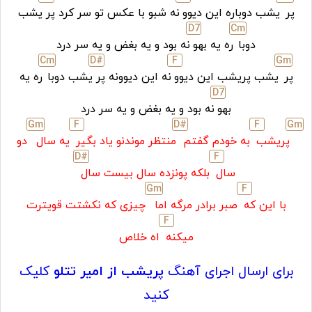
پر
یشب دوباره این دیوو
نه شبو با عکس تو سر کرد پر
یشب
D
7
C
m
دوبا
ره یه بهو
نه بود و یه بغض و یه سر درد
C
m
D#
F
G
m
پر
یشب پریشب این دیوو
نه این دیوونه پر
یشب دوبا
ره یه
D
7
بهو
نه بود و یه بغض و یه سر درد
G
m
F
D#
F
G
m
پریشب
به خودم گفتم
منتظر موندنو یاد بگیر
یه سال
دو
D#
F
سال
بلکه پونزده سال بیست سال
G
m
F
با این که
صبر برادر مرگه اما
چیزی که نکشتت قویترت
F
میکنه
اه خلاص
برای ارسال اجرای آهنگ
پریشب
از امیر تتلو
کلیک
کنید