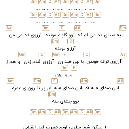
D
m
A
m
C
A#
D
m
A
m
C
A#
D
m
…..
…..
…..
…..
…..
…..
…..
…..
D
m
A
m
C
A#
D
m
A
m
C
A#
D
m
…..
…..
…..
…..
…..
…..
…..
…..
A#
D
m
C
A#
D
m
یه صدای قدیمی ام که
توو گلو
م مونده
آرزوی قدیمی من
D
m
C
آرز
و مونده
G
m
C
G
m
F
C
A#
آرزوی ترانه خوندن
با لبی خند
ون
آرزوی
قدم زدن
با هم ز
D
m
F
یر با
رون
A
m
G
m
F
A
m
A#
این صدای منه آه
این صدای منه
ابر پر با
رون ی عمره
D
m
توو چشای منه
D
m
A
m
C
A#
D
m
A
m
C
A#
D
m
…..
…..
…..
…..
…..
…..
…..
…..
(-میگن شما مطربی اونم
مطرب
قبل انقلابی