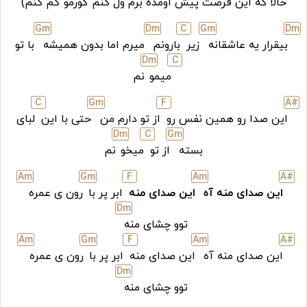
حالا که این فرصت پیش اومده برم ول کنم گورمو گم کنم)
G
m
D
m
C
G
m
D
m
بیقرار یه عاشقانه
زیر
بارونم
میرم اما بدون همیشه
با تو
D
m
C
میمو
نم
C
G
m
F
A#
این صدا رو همین نفس رو
از تو دارم من
حتی با این
لبای
D
m
C
G
m
بسته
از تو
میخو
نم
A
m
G
m
F
A
m
A#
این صدای منه آه
این صدای منه
ابر پر با
رون ی عمره
D
m
توو چشای منه
A
m
G
m
F
A
m
A#
این صدای منه آه
این صدای منه
ابر پر با
رون ی عمره
D
m
توو چشای منه