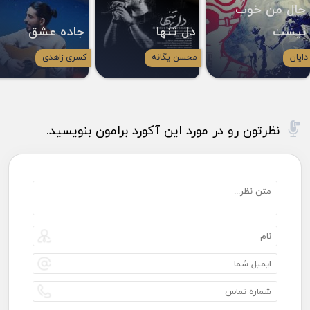
حال من خوب
نیست
دل تنها
جاده عشق
دایان
محسن یگانه
کسری زاهدی
نظرتون رو در مورد این آکورد برامون بنویسید.