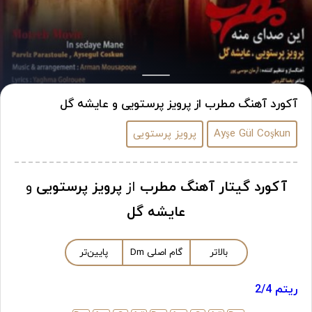
آکورد آهنگ مطرب از پرویز پرستویی و عایشه گل
Ayşe Gül Coşkun
پرویز پرستویی
آکورد گیتار آهنگ مطرب
از
پرویز پرستویی
و
عایشه گل
بالاتر
گام اصلی
m
D
پایین‌تر
ریتم 2/4