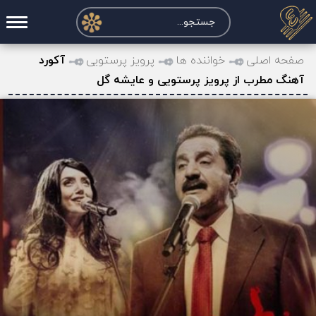
صفحه اصلی
صفحه اصلی
خواننده ها
پرویز پرستویی
آکورد
آهنگ مطرب از پرویز پرستویی و عایشه گل
درخواست آکورد
نت و تبلچر
تماس با ما
حساب کاربری