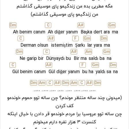
مگه مطربی بده من زندگیمو پای موسیقی گذاشتم
من زندگیمو پای موسیقی گذاشتم)
D
m
C
A#
G
m
Ah benim canım
Ah diğer yanım
Başka dert ara
ma
C
A#
F
G
m
D
m
Derman olsun
istemiştim
Şarkı
lar yara
ma
D
m
C
A#
A
m
G
m
Ne garip bir
Dünyaydı bu
Bir ma
saldı ba
na
C
A#
F
G
m
D
m
Gül benim canım
Gül diğer yanım
bu ha
yaldı sa
na
D
m
A
m
C
A#
D
m
A
m
C
A#
D
m
…..
…..
…..
…..
…..
…..
…..
…..
(میدونی چند ساله منتظر موندم؟ چن ساله توو حموم خوندمو
کف کردن
چن ساله توو عروسیا برا مردم خوندمو قر دادن با خیال اینکه
کنسرت ۳ هزار نفره دارم میخونم