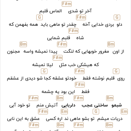
F#
m
آخر تو شدی
الماس قلبم
G
F#
m
G
دلو
بردی خدایی آخه
چقدر تو ماهی باید
همه بفهمن که
F#
m
شاه
قلبم شمایی
B
m
F#
m
B
m
از اون
مغرور خوبهایی که لنگت
پیدا نمیشه واسه
مجنون
F#
m
که هیشکی خب مثل
لیلا نمیشه
G
F#
m
G
روی
قلبم نوشته فقط
خودتو عشقه کجا
شو دیدی از عشقم
F#
m
فقط
این بود یه چشمه
F#
m
B
m
F#
m
B
m
شبمو
ساختی عجب
دلربایی
آتیش منم
تو خود آبی
F#
m
E
m
G
E
m
دریات میشم
تو بشو ماهی ند
اره کسی
عشق به این نابی
F#
m
B
m
F#
m
B
m