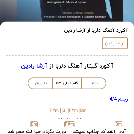
آکورد آهنگ دلربا از آرشا رادین
آرشا رادین
آکورد گیتار آهنگ دلربا
از
آرشا رادین
بالاتر
گام اصلی
m
B
پایین‌تر
ریتم 4/4
F#
m
G
F#
m
B
m
…..
…..
…..
B
m
F#
m
B
m
آدم
انقد که جذاب نمیشه
دورت بگردم خیا
لت جمع شد