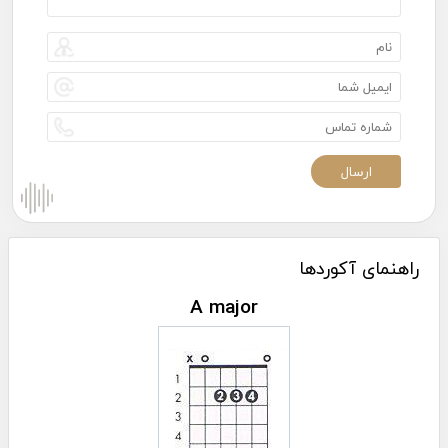
راهنمای آکوردها
A major