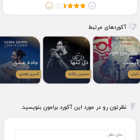
آکوردهای مرتبط
حال من خوب
نیست
دل تنها
جاده عشق
دایان
محسن یگانه
کسری زاهدی
نظرتون رو در مورد این آکورد برامون بنویسید.