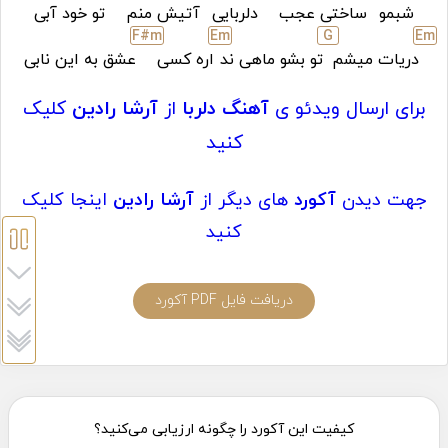
شبمو
ساختی عجب
دلربایی
آتیش منم
تو خود آبی
F#
m
E
m
G
E
m
دریات میشم
تو بشو ماهی ند
اره کسی
عشق به این نابی
برای ارسال ویدئو ی
آهنگ دلربا
از
آرشا رادین
کلیک
کنید
جهت دیدن
آکورد
های دیگر از
آرشا رادین
اینجا کلیک
کنید
دریافت فایل PDF آکورد