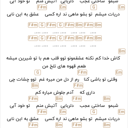
شبمو
ساختی عجب
دلربایی
آتیش منم
تو خود آبی
F#
m
E
m
G
E
m
دریات میشم
تو بشو ماهی ند
اره کسی
عشق به این نابی
F#
m
G
F#
m
G
F#
m
B
m
F#
m
B
m
…..
…..
…..
…..
…..
…..
…..
F#
m
G
F#
m
G
F#
m
B
m
F#
m
B
m
…..
…..
…..
…..
…..
…..
…..
B
m
کاش خدا کم نکنه عشقمونو توو قلب هم با تو شیرین میشه
طعم قهوه های تلخ من
G
F#
m
E
m
وقتی تو باشی کنا
رم از دل من میره غم
توو چشات چی
B
m
F#
m
داری که
آدم جلوش میاره کم
F#
m
B
m
F#
m
B
m
شبمو
ساختی عجب
دلربایی
آتیش منم
تو خود آبی
F#
m
E
m
G
E
m
دریات میشم
تو بشو ماهی ند
اره کسی
عشق به این نابی
F#
m
B
m
F#
m
B
m