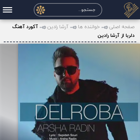
صفحه اصلی
صفحه اصلی
خواننده ها
آرشا رادین
آکورد آهنگ
دلربا از آرشا رادین
درخواست آکورد
نت و تبلچر
تماس با ما
حساب کاربری