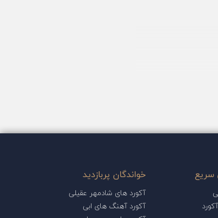
سریع
خواندگان پربازدید
ی
آکورد های شادمهر عقیلی
کورد
آکورد آهنگ های ابی