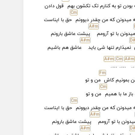
بودن تو به کنارم تک تکشون بهم
قول دادن
C
m
ه میدونن که من چقدر دیوونم
حق با ایناست
A#
m
یدونن با تو آرومم
پیشت عاشق بارونم
A#
m
D
ی
نمیذارم تنها شی باید
عاشق هم باشیم
A#
m
C
m
A#
m
…..
…..
…
F
m
شن بمونیم کاش
من و تو
C
m
باز ما با همیم
من و تو
C
m
مه میدونن که من چقدر دیوونم
حق با ایناست
A#
m
یدونن با تو آرومم
پیشت عاشق بارونم
A#
m
D