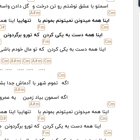
اسمتو با عشق نوشتم رو تن درخت و
گل دادن واسه 
A#
m
C
m
اینا همه میدونن نمیتونم بمونم با
تنهاییا
اینا هم
D#
F
m
C
m
اینا همه دست به یکی کردن
که تورو برگردونن
م
#
F
m
C
m
اینا همه دست به یکی کردن
که تو مال خودم باش
C
m
A#
m
C
m
A#
m
C
m
..
…..
…..
…..
…..
C
m
اگه
تموم شهر با آدماش جدا ب
A#
m
اگه اسمون بیاد زمین
یه عمرو 
A#
m
C
m
اینا همه میدونن نمیتونم بمونم با
تنهاییا اینا ه
D#
F
m
C
m
اینا همه دست به یکی کردن
که تورو برگردونن
م
#
F
m
C
m