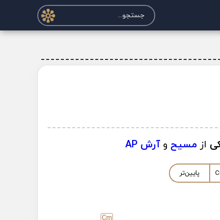
ی
از
مسیح
و
آرش AP
C
پایین‌تر
C
m