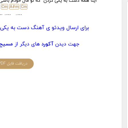
اینا همه دست به یکی کردن
که تو مال خودم باش
C
m
A#
m
C
m
..
…..
…..
برای ارسال ویدئو ی آهنگ دست به یکی 
جهت دیدن
آکورد
های دیگر از
مسیح و
دریافت فایل PDF آکورد