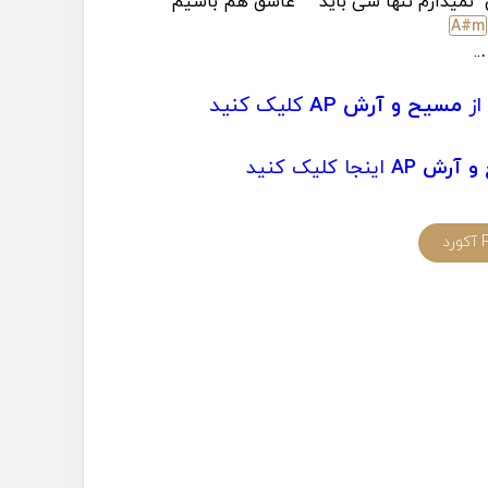
ی
نمیذارم تنها شی باید
عاشق هم باشیم
A#
m
…
از
مسیح و آرش AP
کلیک کنید
 آرش AP
اینجا کلیک کنید