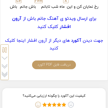
G#
F#
m
A
رخ نمایان کن و این
ماه شب تابانم
باش جانم
باش
برای ارسال ویدئو ی آهنگ جانم باش از
آرون
افشار
کلیک کنید
جهت دیدن
آکورد
های دیگر از آرون افشار اینجا کلیک
کنید
دریافت فایل PDF آکورد