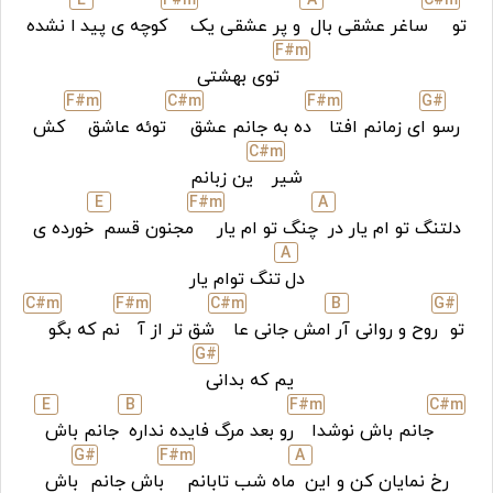
E
F#
m
A
C#
m
تو
ساغر عشقی بال
و پر عشقی یک
کوچه ی پید
ا نشده
F#
m
توی بهشتی
F#
m
C#
m
F#
m
G#
رسو
ای زمانم افتا
ده به جانم عشق
توئه عاشق
کش
C#
m
شیر
ین زبانم
E
F#
m
A
دلتنگ تو ام یار در
چنگ تو ام یار
مجنون قسم
خورده ی
A
دل
تنگ توام یار
C#
m
F#
m
C#
m
B
G#
تو
روح و روانی آر
امش جانی عا
شق تر از آ
نم که بگو
G#
یم که بدانی
E
B
F#
m
C#
m
جانم باش نوشدا
رو بعد مرگ فایده نداره
جانم باش
G#
F#
m
A
رخ نمایان کن و این
ماه شب تابانم
باش جانم
باش