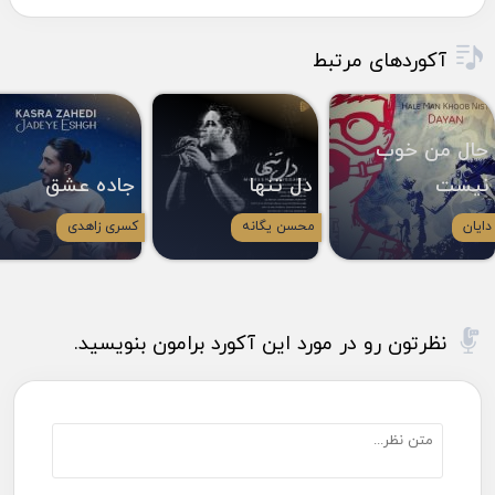
آکوردهای مرتبط
حال من خوب
نیست
دل تنها
جاده عشق
دایان
محسن یگانه
کسری زاهدی
نظرتون رو در مورد این آکورد برامون بنویسید.