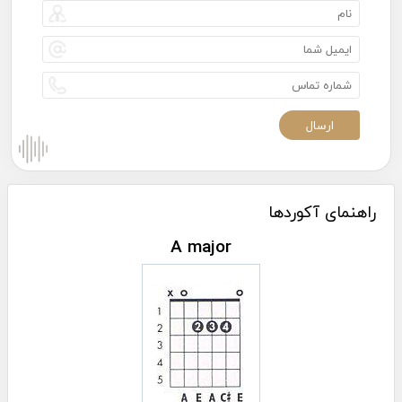
راهنمای آکوردها
A major