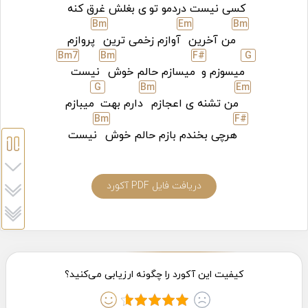
کسی نیست دردمو تو
ی بغلش غرق کنه
B
m
E
m
B
m
من آخرین
آوازم زخمی ترین
پروازم
B
m7
B
m
F#
G
میسوزم و
میسازم حالم خوش
نیست
G
B
m
E
m
من تشنه ی اعجازم
دارم بهت
میبازم
B
m
F#
هرچی بخندم بازم حالم خوش
نیست
دریافت فایل PDF آکورد