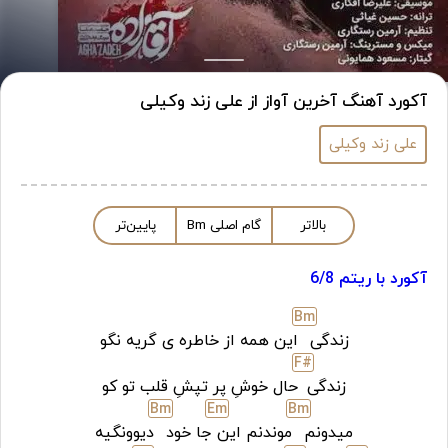
آکورد آهنگ آخرین آواز از علی زند وکیلی
علی زند وکیلی
بالاتر
گام اصلی
m
B
پایین‌تر
آکورد با ریتم 6/8
B
m
زندگی
این همه از خاطره ی گریه نگو
F#
زندگی
حال خوشِ پر تپشِ قلب تو کو
B
m
E
m
B
m
میدونم
موندنم این
جا خود
دیوونگیه