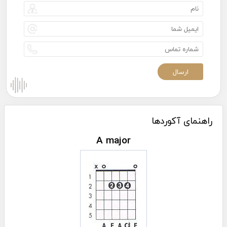
راهنمای آکوردها
A major