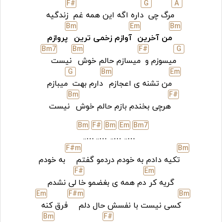
F#
G
A
مرگ چی
داره اگه این همه غم
زندگیه
B
m
E
m
B
m
من آخرین
آوازم زخمی ترین
پروازم
B
m7
B
m
F#
G
میسوزم و
میسازم حالم خوش
نیست
G
B
m
E
m
من تشنه ی اعجازم
دارم بهت
میبازم
B
m
F#
هرچی بخندم بازم حالم خوش
نیست
B
m
F#
B
m
E
m
B
m7
…..
…..
…..
…..
F#
m
B
m
تکیه دادم به خودم دردمو گفتم
به خودم
F#
E
m
گریه کر
دم همه ی بغضمو خا
لی نشدم
E
m
F#
m
B
m
کسی نیست با نفسش حال دلم
فرق کنه
B
m
F#