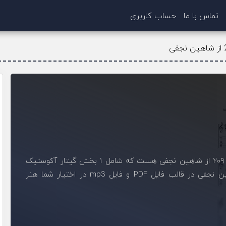
تماس با ما
حساب کاربری
قطعه ی زیر، فایل mp3 استخراج شده از تبلچر آهنگ ۲۰۹ از شاهین نجفی هست که شامل ۱ بخش گیتار آکوستیک
است. با خرید این فایل، نت ملودی آهنگ ۲۰۹ شاهین نجفی در قالب فایل PDF و فایل mp3 در اختیار شما هنر