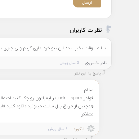
نظرات کاربران
سلام . وقت بخیر بنده این نتو خردیداری کردم ولی چیزی برا
نادر خسروی
3 سال پیش
پاسخ به این نظر
سلام
فولدر spam یا junk در ایمیلتون رو چک کنید احتمالا اسپم شده براتون
همچنین از طریق پنل سایت میتونید دانلود کنید فای
متشکر
ایکورد
3 سال پیش