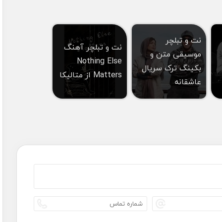
نت و تبلچر
نت و تبلچر آهنگ
موسیقی متن و
Nothing Else
بکینگ ترک سریال
Matters از متالیکا
عاشقانه