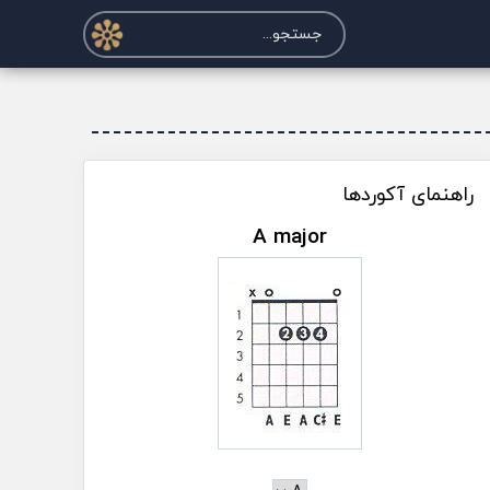
راهنمای آکوردها
A major