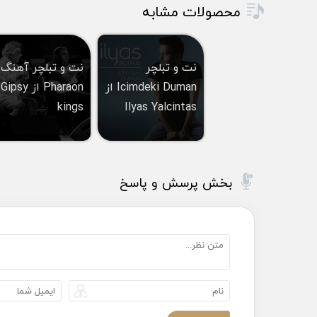
محصولات مشابه
از
کلیدهای
بالا
نت و تبلچر
نت و تبلچر آهنگ
و
Icimdeki Duman از
Pharaon از Gipsy
پایین
kings
Ilyas Yalcintas
استفاده
کنید.
بخش پرسش و پاسخ