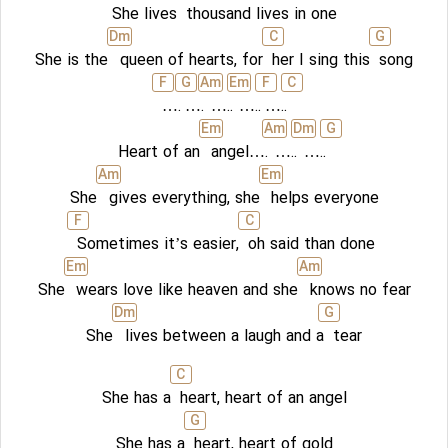
She lives
thousand lives in one
D
m
C
G
She is the
queen of hearts, for
her I sing this
song
F
G
A
m
E
m
F
C
….
….
…..
…..
…..
E
m
A
m
D
m
G
Heart of an
angel….
…..
…..
A
m
E
m
She
gives everything, she
helps everyone
F
C
Sometimes it’s easier,
oh said than done
E
m
A
m
She
wears love like heaven and she
knows no fear
D
m
G
She
lives between a laugh and a
tear
C
She has a
heart, heart of an angel
G
She has a
heart, heart of gold