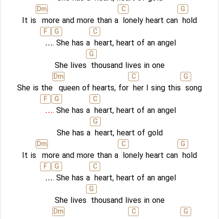
D
m
C
G
It is
more and more than a
lonely heart can
hold
F
G
C
….
She has a
heart, heart of an angel
G
She lives
thousand lives in one
D
m
C
G
She is the
queen of hearts, for
her I sing this
song
F
G
C
….
She has a
heart, heart of an angel
G
She has a
heart, heart of gold
D
m
C
G
It is
more and more than a
lonely heart can
hold
F
G
C
….
She has a
heart, heart of an angel
G
She lives
thousand lives in one
D
m
C
G