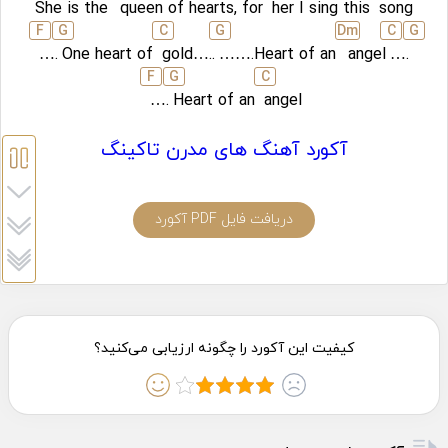
She is the
queen of hearts, for
her I sing this
song
F
G
C
G
D
m
C
G
….
One heart of
gold…..
…….Heart of an
angel
….
F
G
C
….
Heart of an
angel
آکورد آهنگ های مدرن تاکینگ
دریافت فایل PDF آکورد