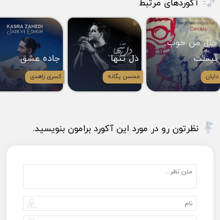
آکوردهای مرتبط
حال من خوب
نیست
دل تنها
جاده عشق
دایان
محسن یگانه
کسری زاهدی
نظرتون رو در مورد این آکورد برامون بنویسید.