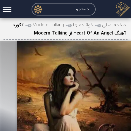
صفحه اصلی
صفحه اصلی
خواننده ها
Modern Talking
آکورد
آهنگ Heart Of An Angel از Modern Talking
درخواست آکورد
نت و تبلچر
تماس با ما
حساب کاربری