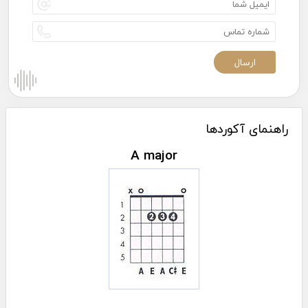
راهنمای آکوردها
A major