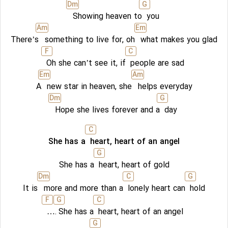
D
m
G
Showing heaven to
you
A
m
E
m
There’s
something to live for, oh
what makes you glad
F
C
Oh she can’t see it, if
people are sad
E
m
A
m
A
new star in heaven, she
helps everyday
D
m
G
Hope she lives forever and a
day
C
She has a
heart, heart of an angel
G
She has a
heart, heart of gold
D
m
C
G
It is
more and more than a
lonely heart can
hold
F
G
C
….
She has a
heart, heart of an angel
G