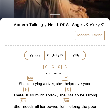
آکورد آهنگ Heart Of An Angel از Modern Talking
Modern Talking
بالاتر
گام اصلی
C
پایین‌تر
C
C
C
C
…..
…..
…..
A
m
E
m
She’s
crying a river, she
helps everyone
F
C
There
is so much sorrow, she
has to be strong
E
m
A
m
She
needs all her power, for
helping the poor