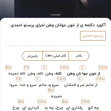
آکورد دکلمه ی از خون جوانان وطن اجرای پرستو احمدی
پرستو احمدی
بالاتر
گام اصلی
m
C#
پایین‌تر
B
m
F#
E
C#
m
E
C#
m
از خون جوا
نان وطن
لاله
، وطن
لاله، وطن
لاله دمیده
F#
E
C#
m
E
C#
m
از ماتم سر
و قدشان
سرو و، جانم
سرو و خدا
سروا
B
m
خمیده
B
m
C#
m
B
m
C#
m
چه کج
رفتاری ای
چرخ، چه بد
کرداری ای
چرخ