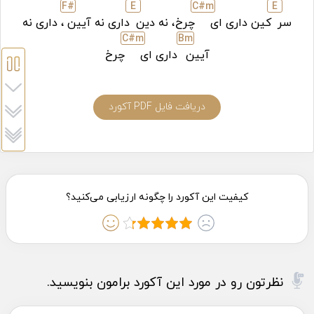
F#
E
C#
m
E
سر
کین داری ای
چرخ، نه دین
داری نه آیین
، داری نه
C#
m
B
m
آیین
داری ای
چرخ
دریافت فایل PDF آکورد
نظرتون رو در مورد این آکورد برامون بنویسید.