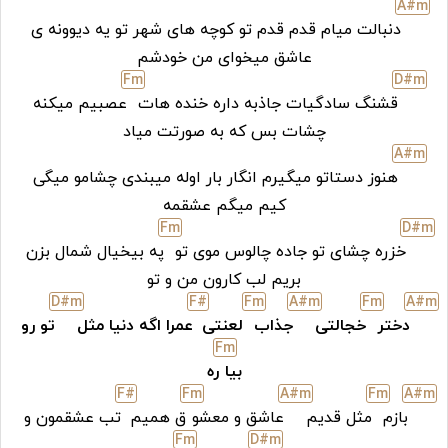
A#
m
دنبالت میام قدم قدم تو کوچه های شهر تو یه دیوونه ی
عاشق میخوای من خودشم
F
m
D#
m
قشنگ سادگیات جاذبه داره خنده هات
عصبیم میکنه
چشات بس که به صورتت میاد
A#
m
هنوز دستاتو میگیرم انگار بار اوله میبندی چشامو میگی
کیم میگم عشقمه
F
m
D#
m
خزره چشای تو جاده چالوس موی تو
په بیخیال شمال بزن
بریم لب کارون من و تو
D#
m
F#
F
m
A#
m
F
m
A#
m
دختر
خجالتی
جذاب
لعنتی
عمرا اگه دنیا مثل
تو رو
F
m
بیا
ره
F#
F
m
A#
m
F
m
A#
m
بازم
مثل قدیم
عاشق و معشو
ق همیم
تب عشقمون و
F
m
D#
m