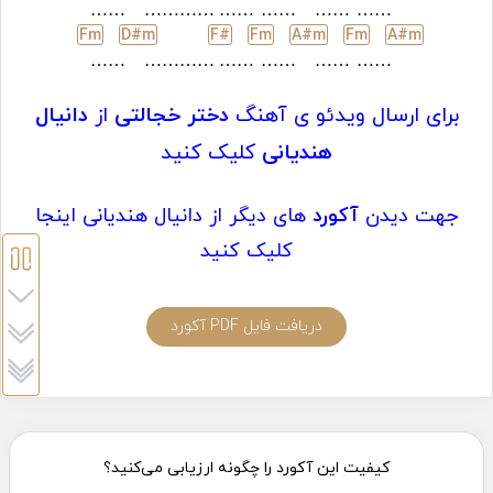
……
…………
……
……
……
……
F
m
D#
m
F#
F
m
A#
m
F
m
A#
m
……
…………
……
……
……
……
برای ارسال ویدئو ی آهنگ
دختر خجالتی
از
دانیال
هندیانی
کلیک کنید
جهت دیدن
آکورد
های دیگر از دانیال هندیانی اینجا
کلیک کنید
دریافت فایل PDF آکورد