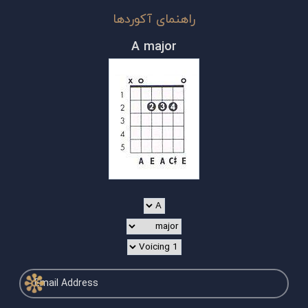
راهنمای آکوردها
A major