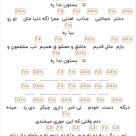
تا
بستون ندا
ره
D#
m
F#
F
m
A#
m
F
m
A#
m
دختر
خجالتی
جذاب
لعنتی
عمرا اگه دنیا مثل
تو رو
F
m
بیا
ره
F#
F
m
A#
m
F
m
A#
m
بازم
مثل قدیم
عاشق و معشو
ق همیم
تب عشقمون و
F
m
D#
m
تا
بستون ندا
ره
F
m
D#
m
F#
F
m
A#
m
F
m
A#
m
……
…………
……
……
……
……
F
m
D#
m
F#
F
m
A#
m
F
m
A#
m
……
…………
……
……
……
……
D#
m
A#
m
F
m
A#
m
A#
m
F
m
A#
m
دیگه
دست
خودم
نی خبر
داری
چیکر
دی رد
میده
F
m
دلم وقتی که این
جوری میخندی
G#
F#
G#
G#
F#
G#
تویی
یکی
یه دو
نه منم
مثه تو
دیوو
نه میخوام داد بزنم