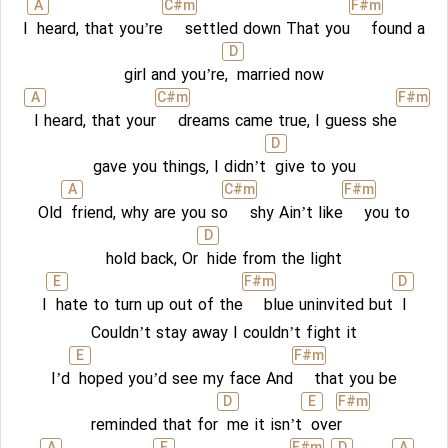
A
C#
m
F#
m
I
heard, that you’re
settled down That you
found a
D
girl and you’re,
married now
A
C#
m
F#
m
I heard, that your
dreams came true, I guess she
D
gave you things, I didn’t
give to you
A
C#
m
F#
m
Old
friend, why are you so
shy Ain’t like
you to
D
hold back, Or
hide from the light
E
F#
m
D
I
hate to turn up out of the
blue uninvited but
I
Couldn’t stay away I couldn’t fight it
E
F#
m
I’d
hoped you’d see my face And
that you be
D
E
F#
m
reminded that for
me it isn’t
over