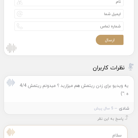
نظرات کاربران
یه ویدیو برای زدن ریتمش هم میزارید ؟ میدونم ریتمش 4/4
ه :”)
شادی
5 سال پیش
پاسخ به این نظر
سلام