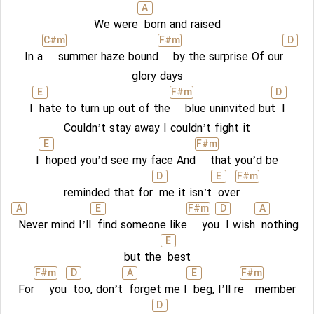
A
We were
born and raised
C#
m
F#
m
D
In a
summer haze bound
by the surprise Of our
glory days
E
F#
m
D
I
hate to turn up out of the
blue uninvited but
I
Couldn’t stay away I couldn’t fight it
E
F#
m
I
hoped you’d see my face And
that you’d be
D
E
F#
m
reminded that for
me it isn’t
over
A
E
F#
m
D
A
Never mind I’ll
find someone like
you
I wish
nothing
E
but the
best
F#
m
D
A
E
F#
m
For
you
too, don’t
forget me I
beg, I’ll re
member
D