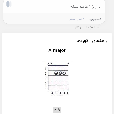
با آرپژ 2/4 هم میشه
دسپیپ
4 سال پیش
پاسخ به این نظر
راهنمای آکوردها
A major