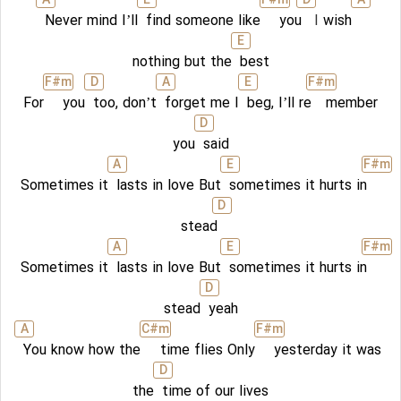
A
E
F#
m
D
A
Never mind I’ll
find someone like
you
I
wish
E
nothing but the
best
F#
m
D
A
E
F#
m
For
you
too, don’t
forget me I
beg, I’ll re
member
D
you
said
A
E
F#
m
Sometimes it
lasts in love But
sometimes it hurts in
D
stead
A
E
F#
m
Sometimes it
lasts in love But
sometimes it hurts in
D
stead
yeah
A
C#
m
F#
m
You know how the
time flies Only
yesterday it was
D
the
time of our lives