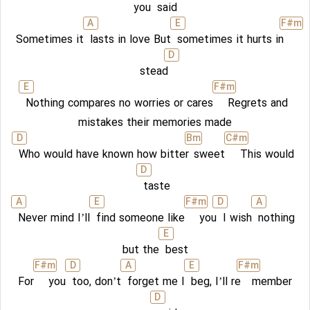
you
said
A
E
F#
m
Sometimes it
lasts in love But
sometimes it hurts in
D
stead
E
F#
m
Nothing compares no worries or cares
Regrets and
mistakes their memories made
D
B
m
C#
m
Who would have known how bitter
sweet
This would
D
taste
A
E
F#
m
D
A
Never mind I’ll
find someone like
you
I wish
nothing
E
but the
best
F#
m
D
A
E
F#
m
For
you
too, don’t
forget me I
beg, I’ll re
member
D