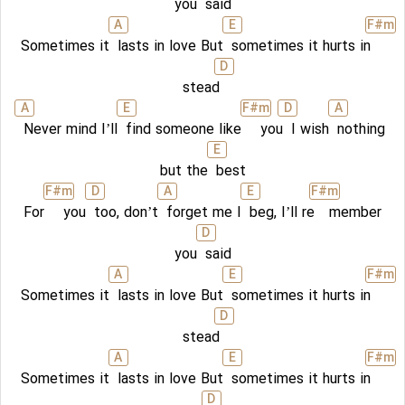
you
said
A
E
F#
m
Sometimes it
lasts in love But
sometimes it hurts in
D
stead
A
E
F#
m
D
A
Never mind I’ll
find someone like
you
I wish
nothing
E
but the
best
F#
m
D
A
E
F#
m
For
you
too, don’t
forget me I
beg, I’ll re
member
D
you
said
A
E
F#
m
Sometimes it
lasts in love But
sometimes it hurts in
D
stead
A
E
F#
m
Sometimes it
lasts in love But
sometimes it hurts in
D