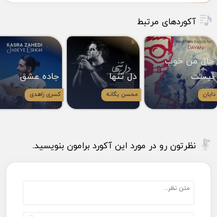
آکوردهای مرتبط
حال من خوب
نیست
دل تنها
جاده عشق
دایان
محسن یگانه
کسری زاهدی
نظرتون رو در مورد این آکورد برامون بنویسید.