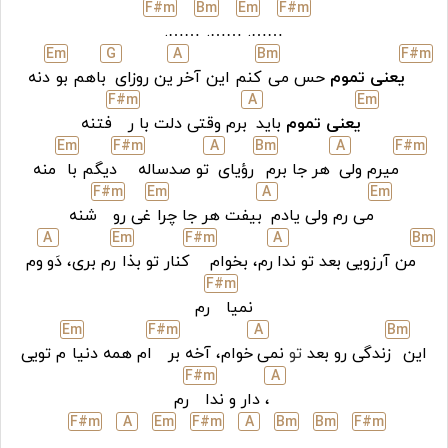
F#
m
B
m
E
m
F#
m
…….
…….
…….
E
m
G
A
B
m
F#
m
یعنی تموم
حس می
کنم این آخر
ین روزای
باهم بو
دنه
F#
m
A
E
m
یعنی تموم
باید
برم وقتی دلت با ر
فتنه
E
m
F#
m
A
B
m
A
F#
m
میرم ولی
هر جا برم
رؤیای
تو صدساله
دیگم با
منه
F#
m
E
m
A
E
m
می رم ولی یادم
بیفت هر جا چرا
غی رو
شنه
A
E
m
F#
m
A
B
m
من آرزویی بعد تو ندا
رم، بخوام
کنار تو بذا
رم بری، دَو
وم
F#
m
نمیا
رم
E
m
F#
m
A
B
m
این
زندگی رو بعد
تو
نمی
خوام، آخه بر
ام همه دنیا
م تویی
F#
m
A
، دار و ندا
رم
F#
m
A
E
m
F#
m
A
B
m
B
m
F#
m
……
……
……
……
……
……
……