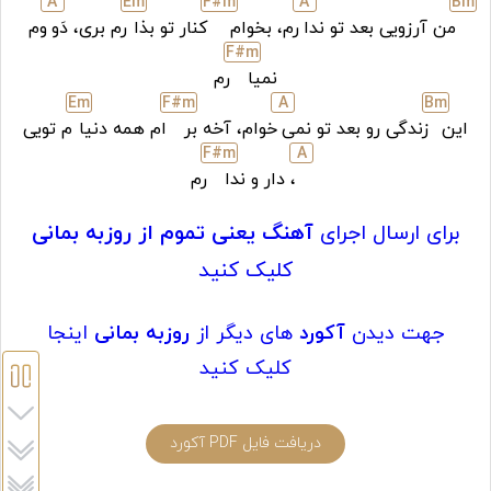
A
E
m
F#
m
A
B
m
من آرزویی بعد تو ندا
رم، بخوام
کنار تو بذا
رم بری، دَو
وم
F#
m
نمیا
رم
E
m
F#
m
A
B
m
این
زندگی رو بعد تو نمی
خوام، آخه بر
ام همه دنیا
م تویی
F#
m
A
، دار و ندا
رم
برای ارسال اجرای
آهنگ یعنی تموم از روزبه بمانی
کلیک کنید
جهت دیدن
آکورد
های دیگر از
روزبه بمانی
اینجا
کلیک کنید
دریافت فایل PDF آکورد