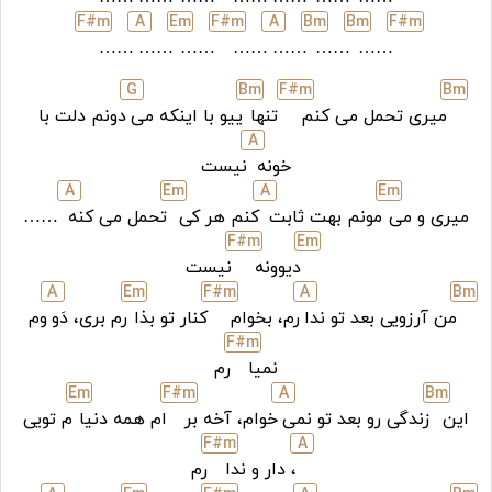
F#
m
A
E
m
F#
m
A
B
m
B
m
F#
m
……
……
……
……
……
……
……
G
B
m
F#
m
B
m
میری تحمل می کنم
تنها
ییو با اینکه می
دونم دلت با
A
خونه
نیست
A
E
m
A
E
m
میری و می
مونم بهت ثابت
کنم هر کی
تحمل می کنه
……
F#
m
E
m
دیوونه
نیست
A
E
m
F#
m
A
B
m
من آرزویی بعد تو ندا
رم، بخوام
کنار تو بذا
رم بری، دَو
وم
F#
m
نمیا
رم
E
m
F#
m
A
B
m
این
زندگی رو بعد تو نمی
خوام، آخه بر
ام همه دنیا
م تویی
F#
m
A
، دار و ندا
رم