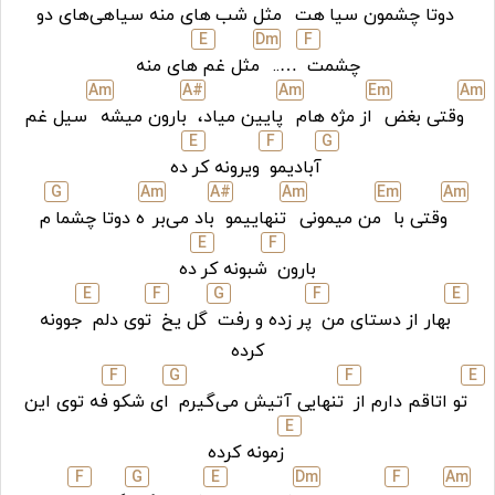
دوتا چشمون سیا
هت
مثل شب‌
های منه سیاهی‌های دو
E
D
m
F
چشمت
…..
مثل غم‌
های منه
A
m
A#
A
m
E
m
A
m
وقتی بغض
از مژه هام
پایین میاد،
بارون میشه
سیل غم
E
F
G
آبادیمو
ویرونه کر
ده
G
A
m
A#
A
m
E
m
A
m
وقتی با
من میمونی
تنهاییمو
باد می‌بر
ه دوتا چشما
م
E
F
بارون
شبونه کر
ده
E
F
G
F
E
بهار از دستای من
پر زده و رفت
گل یخ
توی دلم
جوونه
کرده
F
G
F
E
تو اتاقم دارم از
تنهایی آتیش می‌گیرم‌
ای شکو
فه توی این
E
زمونه کرده
F
G
E
D
m
F
A
m