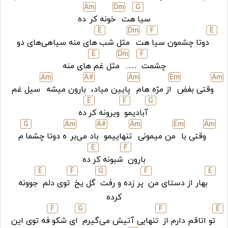
A
m
D
m
G
سیا
هت
خونه کر
ده
E
D
m
F
E
دوتا چشمون سیا
هت
مثل شب‌
های منه سیاهی‌های دو
E
D
m
F
چشمت
…..
مثل غم‌
های منه
A
m
A#
A
m
E
m
A
m
وقتی بغض
از مژه هام
پایین میاد،
بارون میشه
سیل غم
E
F
G
آبادیمو
ویرونه کر
ده
G
A
m
A#
A
m
E
m
A
m
وقتی با
من میمونی
تنهاییمو
باد می‌بر
ه دوتا چشما
م
E
F
بارون
شبونه کر
ده
E
F
G
F
E
بهار از دستای من
پر زده و رفت
گل یخ
توی دلم
جوونه
کرده
F
G
F
E
تو اتاقم دارم از
تنهایی آتیش می‌گیرم‌
ای شکو
فه توی این