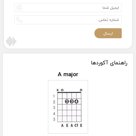
راهنمای آکوردها
A major