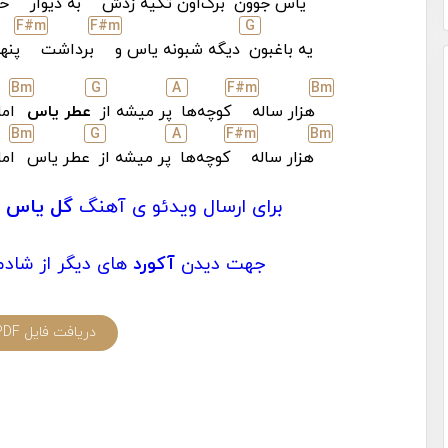
یاس جوون
برگ‌اون تکیه زدش
به دیوار
خو
F#
m
F#
m
G
یه باغبون
دیگه شبونه یاس و
برداشت
پنهو
B
m
G
A
F#
m
B
m
هزار ساله
کوچه‌ها
پر میشه از
عطر یاس
اما
B
m
G
A
F#
m
B
m
هزار ساله
کوچه‌ها
پر میشه از
عطر یاس
اما
برای ارسال ویدئو ی آهنگ
گل یاس
ا
جهت دیدن
آکورد
های دیگر از شادم
دریافت فایل PDF آکورد