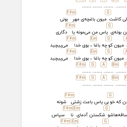
……
…….
…….
……..
F#
m
G
لی کاشت
میون باغچه‌ی مهر
بونی
F#
m
G
ن بوته‌ی
یاس من می‌‌مونه یا
دگاری
F#
m
E
m
G
میون کو
چه باغا
، بوی خد
ا
می‌پیچید
F#
m
E
m
G
میون کو
چه باغا
، بوی خدا
می‌پیچید
F#
m
G
A
B
m
……
…….
…….
……..
F#
m
G
A
B
m
……
…….
…….
……..
F#
m
G
ن که خو
بی یاس باعث زشتی
شونه
F#
m
E
m
G
اقه‌هاشو
شکستن آدمای
نا
سپاس
F#
m
E
m
G