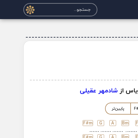
یاس از
شادمهر عقیلی
F
پایین‌تر
F#
m
G
A
B
m
……
…….
…….
……..
F#
m
G
A
B
m