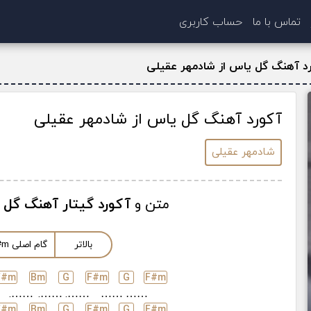
تماس با ما
حساب کاربری
د آهنگ گل یاس از شادمهر عقیلی
آکورد آهنگ گل یاس از شادمهر عقیلی
شادمهر عقیلی
متن و
آکورد گیتار آهنگ گل 
بالاتر
گام اصلی
m
#
F#
m
B
m
G
F#
m
G
F#
m
…….
…….
…….
……
……
F#
m
B
m
G
F#
m
G
F#
m