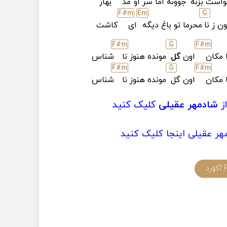
است بزنه
جوونه اما سر او
مد
بهار
F#
m
E
m
G
ن ز نا
محرما تو باغ دیگه
ای
کاشت
F#
m
G
F#
m
 مکان
اون
گل
مونده هنوز نا
شناس
F#
m
G
F#
m
 مکان
اون گل
مونده هنوز نا
شناس
ز
شادمهر عقیلی
کلیک کنید
هر عقیلی اینجا کلیک کنید