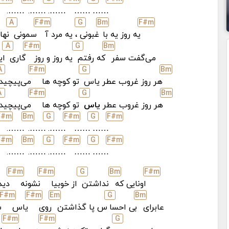
…….
…….
…….
……
……
A
F#
m
G
B
m
F#
m
یه روز یه با
غبونی
، یه مرد آ
سمونی
نها
A
F#
m
G
B
m
می‌گفت سفر
که رفتم
یه روز و روز
گاری
ای
A
F#
m
G
B
m
هر روز غروب عطر یاس
تو کوچه ها
می‌پیچید
A
F#
m
G
B
m
هر روز غروب عطر
یاس
تو کوچه ها
می‌پیچید
F#
m
B
m
G
F#
m
G
F#
m
…….
…….
…….
……
……
F#
m
B
m
G
F#
m
G
F#
m
…….
…….
…….
……
……
F#
m
F#
m
G
B
m
F#
m
اونایی که
نداشتن
از خوبیا
نشونه
دید
F#
m
F#
m
E
m
G
B
m
عابرای
بی احسا
س پا گذاشتن
روی
یاس
س
F#
m
F#
m
G