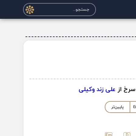
سرخ از
علی زند وکیلی
E
پایین‌تر
E
m
D