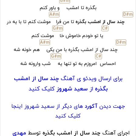
G#
m
بگذره تا امشب
و باور کنم
A#
m
D#
m
چند سال از امشب بگذره
تا من فرا
موشت کنم تا با یه در
G#
m
C#
یا تو خودم خاموش خا
موشت کنم
A#
m
D#
m
چند سال از امشب بگذره با من یکی
هم خونه شه
G#
m
C#
احساس
امروزم به تو تنها یه
شب وارونه شه
برای ارسال ویدئو ی آهنگ
چند سال از امشب
بگذره
از
سعید شهروز
کلیک کنید
جهت دیدن
آکورد
های دیگر از سعید شهروز اینجا
کلیک کنید
اجرای آهنگ
چند سال از امشب بگذره
توسط
مهدی