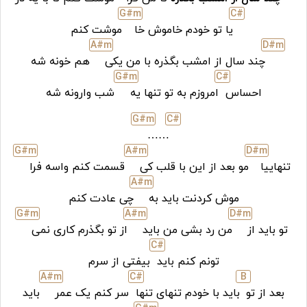
G#
m
C#
یا تو خودم خاموش خا
موشت کنم
A#
m
D#
m
چند سال از امشب بگذره با من یکی
هم خونه شه
G#
m
C#
احساس
امروزم به تو تنها یه
شب وارونه شه
G#
m
C#
……
G#
m
A#
m
D#
m
تنهاییا
مو بعد از این با قلب کی
قسمت کنم واسه فرا
A#
m
موش کردنت باید به
چی عادت کنم
G#
m
A#
m
D#
m
تو باید از
من رد بشی من باید
از تو بگذرم کاری نمی
C#
تونم کنم باید
بیفتی از سرم
A#
m
C#
B
بعد از تو
باید با خودم تنهای تنها
سر کنم یک عمر
باید