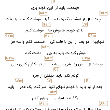
B
فهممت باید از
این خونه بری
A#
m
D#
m
چند سال از امشب بگذره تا من فرا
موشت کنم تا با یه در
G#
m
C#
یا تو خودم خاموش خا
موشت کنم
G#
m
A#
m
D#
m
تنهاییا
مو بعد از این با قلب کی
قسمت کنم واسه فرا
A#
m
موش کردنت باید به چی
عادت کنم
G#
m
A#
m
D#
m
تو باید از
من رد بشی من باید
از تو بگذرم کاری نمی
C#
تونم کنم باید
بیفتی از سرم
A#
m
C#
B
بعد از تو
باید با خودم تنهای تنها
سر کنم یک عمر
باید
G#
m
بگذره تا امشب
و باور کنم
A#
m
D#
m
چند سال از امشب بگذره
تا من فرا
موشت کنم تا با یه در