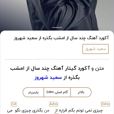
آکورد آهنگ چند سال از امشب بگذره از سعید شهروز
سعید شهروز
متن و
آکورد گیتار آهنگ چند سال از امشب
بگذره از
سعید شهروز
بالاتر
گام اصلی
m
D#
پایین‌تر
C#
A#
m
D#
m
چیزی نمی تونم بگم قراره از
من
بگذری چیزی نگو
می