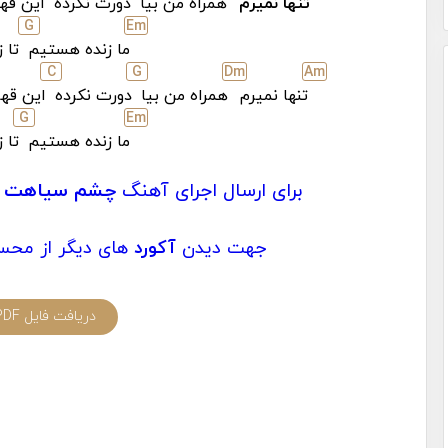
تنها نمیرم
همراه من بیا
دورت نکرده
این قه
G
E
m
ما زنده هستیم
تا ز
C
G
D
m
A
m
تنها نمیرم
همراه من بیا
دورت نکرده
این قهر
G
E
m
ما زنده هستیم
تا ز
برای ارسال اجرای آهنگ
چشم سیاهت
جهت دیدن
آکورد
های دیگر از محس
دریافت فایل PDF آکورد