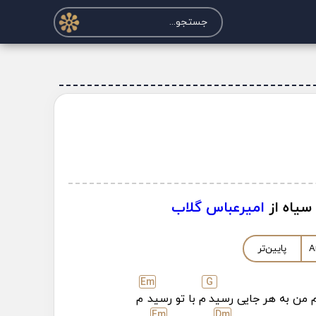
سیاه از
امیرعباس گلاب
A
پایین‌تر
E
m
G
 من به هر جایی رسید
م با تو رسید
م
E
m
D
m