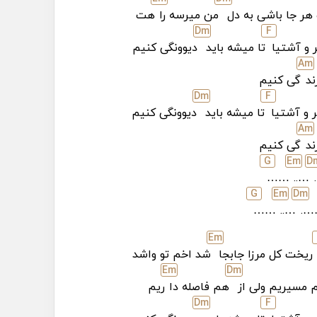
ر جا باشی به دل
من میرسه را
هت
D
m
F
 و آشتیا
تا میشه باید
دیوونگی کنیم
A
m
ند
گی کنیم
D
m
F
ر و آشتیا
تا میشه باید
دیوونگی کنیم
A
m
ند
گی کنیم
G
E
m
D
……
…..
G
E
m
D
m
……
…..
…
E
m
ریخت کل مرزا جابجا
شد اخم تو واشد
E
m
D
m
 مسیریم ولی از
هم فاصله دا
ریم
D
m
F