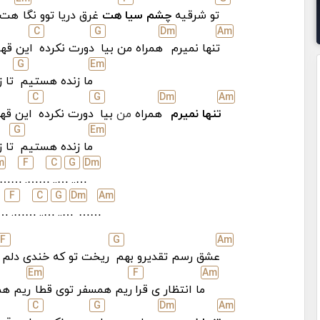
تو شرقیه
چشم سیا
هت
غرق دریا توو نگا
هت ه
C
G
D
m
A
m
تنها نمیرم
همراه من بیا
دورت نکرده
این قهر
G
E
m
ما زنده هستیم
تا ز
C
G
D
m
A
m
تنها نمیرم
همراه
من
بیا
دورت نکرده
این قه
G
E
m
ما زنده هستیم
تا ز
m
F
C
G
D
m
…….
…….
…..
…..
F
C
G
D
m
A
m
….
…….
…..
…..
……
F
G
A
m
عشق رسم تقدیرو بهم
ریخت تو که خندی دلم
E
m
F
A
m
ما انتظار ی قرا
ریم همسفر توی قطا
ریم هم
C
G
D
m
A
m