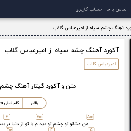
تماس با ما
حساب کاربری
رد آهنگ چشم سیاه از امیرعباس گلاب
آکورد آهنگ چشم سیاه از امیرعباس گلاب
امیرعباس گلاب
متن و
آکورد گیتار آهنگ چشم 
بالاتر
گام اصلی
m
F
E
m
A
m
من عشقو تو چشم تو دید
م با تو از دنیا بر
یدم
E
m
F
G