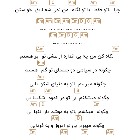
E
m
C
A
m
A
m
E
m
چرا
باتو فقط
با تو نگاه
من نمی
شه لایق
خواستن
E
m
A
m
E
m
A
m
E
m
D
C
A
m
…..
…..
…..
…..
….
….
…..
E
m
E
m
B
C
A
m
…..
….
….
…..
A
m
E
m
نگاه کن من چه بی اندازه از عشق تو
پر هستم
E
m
چگونه در سیاهی دو چشمای تو گم
هستم
A
m
چگونه میرسم باتو به دنیای شکو
فایی
E
m
A
m
B
چگونه میشکنم
بی تو در اندوه
شکیبا
یی
A
m
D
E
m
چگونه
میکشم باتو به دوشم بار
تنها
یی
A
m
B
چگونه میبرم
بی تو امروز
و به فردایی
E
m
A
m
E
m
A
m