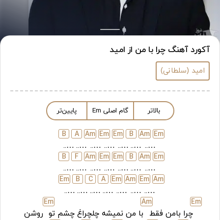
آکورد آهنگ چرا با من از امید
امید (سلطانی)
بالاتر
گام اصلی
m
E
پایین‌تر
B
A
A
m
E
m
E
m
B
A
m
E
m
…..
…..
…..
…..
…..
…..
…..
B
F
A
m
E
m
E
m
B
A
m
E
m
…..
…..
…..
…..
…..
…..
…..
E
m
B
C
A
E
m
A
m
E
m
A
m
…..
…..
…..
…..
…..
…..
…..
E
m
A
m
E
m
چرا بامن فقط
با من نمیشه چلچراغ چشم تو
روشن