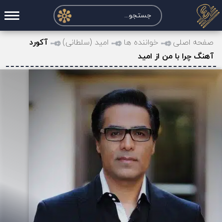
صفحه اصلی
صفحه اصلی
خواننده ها
امید (سلطانی)
آکورد
آهنگ چرا با من از امید
درخواست آکورد
نت و تبلچر
تماس با ما
حساب کاربری