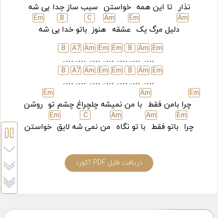
نذار
تا این همه
خواستن
سبب ساز جدا
یی شه
E
m
B
C
A
m
E
m
A
m
دلیل مرگ یک
عشقه
هنوز
باتو خدا
یی شه
B
A
7
A
m
E
m
E
m
B
A
m
E
m
…..
…..
…..
…..
…..
…..
…..
B
A
7
A
m
E
m
E
m
B
A
m
E
m
…..
…..
…..
…..
…..
…..
…..
E
m
A
m
E
m
چرا بامن فقط
با من نمیشه چلچراغ چشم تو
روشن
E
m
C
A
m
A
m
E
m
چرا
باتو فقط
با تو نگاه
من نمی
شه لایق
خواستن
دریافت فایل PDF آکورد