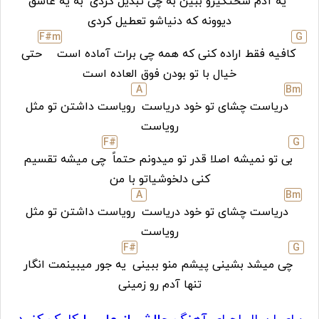
یه آدم سختگیرو ببین به چی تبدیل کردی
به یه عاشق
دیوونه که دنیاشو تعطیل کردی
F#
m
G
کافیه فقط اراده کنی که همه چی برات آماده است
حتی
خیال با تو بودن فوق العاده است
A
B
m
دریاست چشای تو خود دریاست
رویاست داشتن تو مثل
رویاست
F#
G
بی تو نمیشه اصلا قدر تو میدونم حتماً
چی میشه تقسیم
کنی دلخوشیاتو با من
A
B
m
دریاست چشای تو خود دریاست
رویاست داشتن تو مثل
رویاست
F#
G
چی میشد بشینی پیشم منو ببینی
یه جور میبینمت انگار
تنها آدم رو زمینی