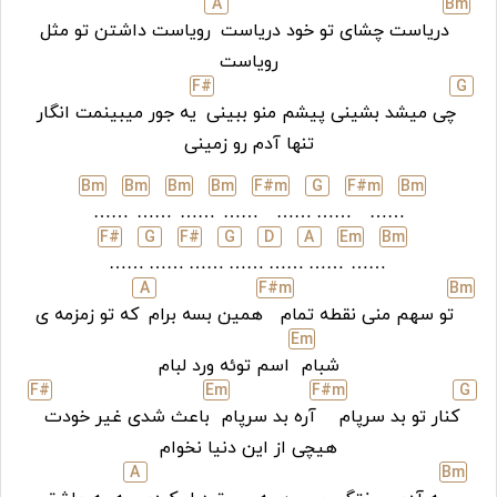
A
B
m
دریاست چشای تو خود دریاست
رویاست داشتن تو مثل
رویاست
F#
G
چی میشد بشینی پیشم منو ببینی
یه جور میبینمت انگار
تنها آدم رو زمینی
B
m
B
m
B
m
B
m
F#
m
G
F#
m
B
m
……
……
……
……
……
……
……
F#
G
F#
G
D
A
E
m
B
m
……
……
……
……
……
……
……
A
F#
m
B
m
تو سهم منی نقطه تمام
همین بسه برام
که تو زمزمه ی
E
m
شبام
اسم توئه ورد لبام
F#
E
m
F#
m
G
کنار تو بد سرپام
آره بد سرپام
باعث شدی غیر خودت
هیچی از این دنیا نخوام
A
B
m