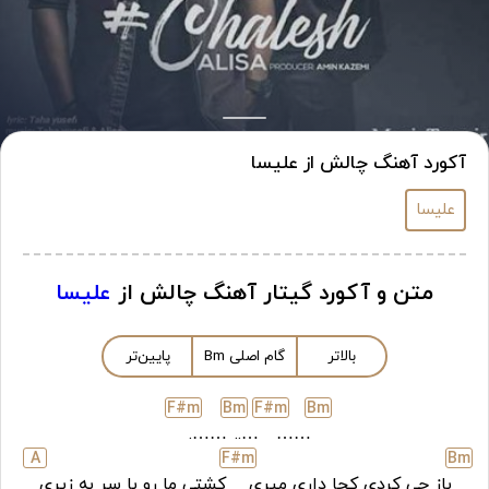
آکورد آهنگ چالش از علیسا
علیسا
متن و آکورد گیتار آهنگ چالش از
علیسا
بالاتر
گام اصلی
m
B
پایین‌تر
F#
m
B
m
F#
m
B
m
…….
…..
……
A
F#
m
B
m
باز چی کردی کجا داری میری
کشتی ما رو با سر به زیری