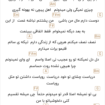
A
m
چیزی نمیگی ولی میدونم
اهل پیچی نه بهونه گیری
E
m
F#
m
G
دوست دارم مال من باشی
من پشتتم نباشه غمت
ا
ز این
F#
به بعد دیگه نمیخوام
فقط اتفاقی ببینمت
A
B
m
نصف نصف میکنم هرچی که از زندگی دارم
تیکه ی سالم
قلبمو برات میذارم
F#
m
G
دل دل نمیکنه تو رو عجیب نی اصلا واسم
ای وای نمیدونم
چرا هیچی نشده روت حساسم
A
B
m
دریاست چشای تو خود دریاست
رویاست داشتن تو مثل
رویاست
F#
G
بی تو نمیشه اصلا قدر تو میدونم حتماً
چی میشه تقسیم
کنی دلخوشیاتو با من