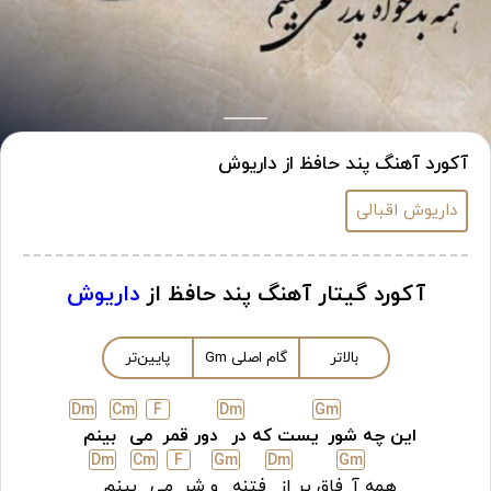
آکورد آهنگ پند حافظ از داریوش
داریوش اقبالی
آکورد گیتار آهنگ پند حافظ از
داریوش
بالاتر
گام اصلی
m
G
پایین‌تر
D
m
C
m
F
D
m
G
m
این چه شور
یست که در
دور قمر
می
بینم
D
m
C
m
F
G
m
D
m
G
m
همه آ
فاق پر از
فتنه
و شر
می
بینم