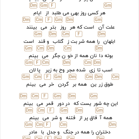
D
m
G
m
F
G
m
هر کسی روز بهی می طلبد
از
ایام
D
m
C
m
F
G
m
D
m
G
m
علت آن
است که هر
روز
بتر
می
بینند
G
m
D
m
C
m
F
D
m
ابلهان
را همه شر
بت ز
گلاب
و قند
است
G
m
C
m
D
m
C
m
D
m
بوته دا
نان همه از خو
ن جگر
می
بینم
G
m
F
C
m
D
m
C
m
D
m
اسب تا
زی
شده مجر
وح به زیر
پا
لان
G
m
C
m
F
G
m
D
m
C
m
D
m
C
m
طوق زر
ین
همه بر
گردن
خر
می
بینم
D
m
C
m
F
G
m
D
m
G
m
این چه شور
یست که
در دور
قمر
می
بینم
D
m
C
m
F
G
m
D
m
G
m
همه آ
فاق پر از
فتنه
و شر
می
بینم
G
m
C
m
F
C
m
D
m
دختران را همه در جنگ
و جدل
با
مادر