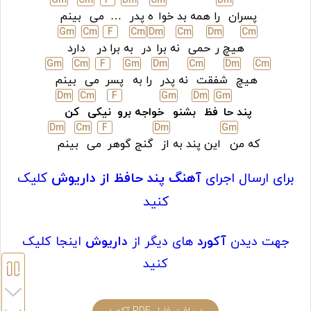
G
m
C
m
F
D
m
C
m
D
m
پسران
را همه بد خوا
ه پدر
…
می
بینم
G
m
C
m
F
C
m
D
m
C
m
D
m
C
m
هیچ ر
حمی
نه برا
در
به برا
در
دارد
G
m
C
m
F
G
m
D
m
C
m
D
m
C
m
هیچ
شفقت
نه پدر
را به
پسر
می
بینم
D
m
C
m
F
G
m
D
m
G
m
پند حا
فظ
بشنو
خواجه برو
نیکی
کن
D
m
C
m
F
D
m
G
m
که من
این پند به از
گنج گوهر
می
بینم
برای ارسال اجرای
آهنگ پند حافظ از داریوش
کلیک
کنید
جهت دیدن
آکورد
های دیگر از
داریوش
اینجا کلیک
کنید