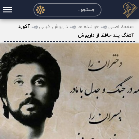
صفحه اصلی
صفحه اصلی
خواننده ها
داریوش اقبالی
آکورد
آهنگ پند حافظ از داریوش
درخواست آکورد
نت و تبلچر
تماس با ما
حساب کاربری