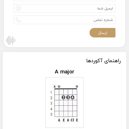
راهنمای آکوردها
A major