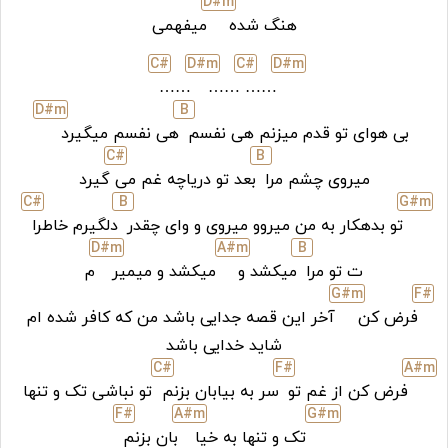
D#
m
هنگ شده
میفهمی
C#
D#
m
C#
D#
m
……
……
……
D#
m
B
بی هوای تو قدم میزنم هی نفسم
هی نفسم میگیرد
C#
B
میروی چشم مرا
بعد تو دریاچه غم می
گیرد
C#
B
G#
m
تو بدهکار به من میروو میروی و وای چقدر
دلگیرم خاطرا
D#
m
A#
m
B
ت تو مرا
میکشد و
میکشد و میمیر
م
G#
m
F#
فرض کن
آخر این قصه جدایی باشد من که کافر شده‌ ام
شاید خدایی باشد
C#
F#
A#
m
فرض کن از غم تو
سر به بیابان بزنم
تو نباشی تک و تنها
F#
A#
m
G#
m
تک و تنها به خیا
بان بزنم