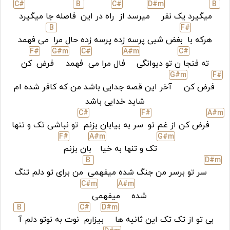
C#
B
C#
D#
m
B
میگیرد یک نفر
میرسد از
راه در این
فاصله جا میگیرد
B
F#
هرکه با
بغض شبی پرسه زده پرسه زده حال مرا
می فهمد
F#
G#
m
C#
A#
m
C#
ته فنجا
ن تو دیوانگی
فال مرا می
فهمد
فرض
کن
G#
m
F#
فرض کن
آخر این قصه جدایی باشد من که کافر شده‌ ام
شاید خدایی باشد
C#
F#
A#
m
فرض کن از غم تو
سر به بیابان بزنم
تو نباشی تک و تنها
F#
A#
m
G#
m
تک و تنها به خیا
بان بزنم
B
D#
m
سر تو برسر من جنگ شده میفهمی
من برای تو دلم تنگ
C#
m
A#
m
شده
میفهمی
B
C#
D#
m
بی تو از تک تک این ثانیه ها
بیزارم
نوت به نوتو دلم آ