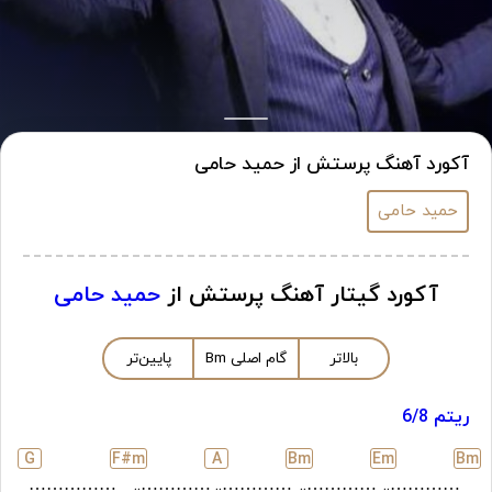
آکورد آهنگ پرستش از حمید حامی
حمید حامی
آکورد گیتار آهنگ پرستش از
حمید حامی
بالاتر
گام اصلی
m
B
پایین‌تر
ریتم 6/8
G
F#
m
A
B
m
E
m
B
m
……………
…………..
…………..
…………..
…………..