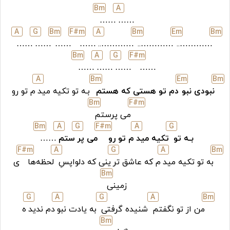
B
m
A
……
……
A
G
B
m
F#
m
A
B
m
E
m
B
m
……
……
……
……
…………..
…………..
…………..
B
m
A
G
F#
m
……
……
……
……
A
B
m
E
m
B
m
نبودی نبو
دم تو هستی که هستم
بـه تو تکیه مید
م تو رو
B
m
F#
m
می پرستم
B
m
A
G
F#
m
A
G
بـه تو
تکیه مید
م تو رو
می پر
ستم
……
F#
m
A
G
A
B
m
به تو تکیه مید
م که عاشق تر
ینی که دلواپسِ
لحظه‌ها
ی
B
m
زمینی
G
A
G
A
B
m
من از تو نگفتم
شنیده گرفتی
به یادت نبو
دم ندید
ه
B
m