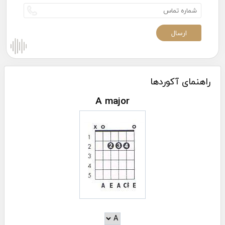
راهنمای آکوردها
A major