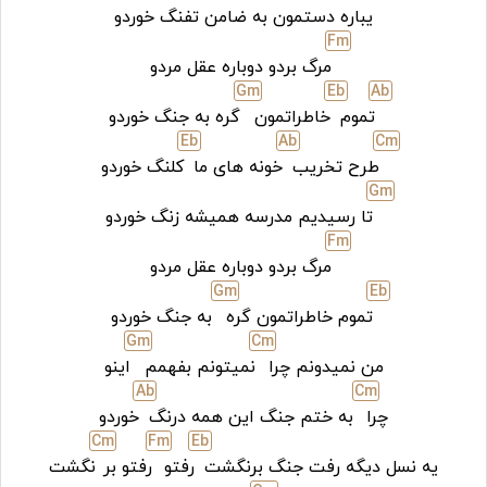
یباره دستمون به ضامن تفنگ خوردو
F
m
مرگ بردو دوباره عقل مردو
G
m
Eb
Ab
تموم
خاطراتمون
گره به جنگ خوردو
Eb
Ab
C
m
طرح تخریب
خونه های ما
کلنگ خوردو
G
m
تا رسیدیم مدرسه همیشه زنگ خوردو
F
m
مرگ بردو دوباره عقل مردو
G
m
Eb
تموم خاطراتمون گره
به جنگ خوردو
G
m
C
m
من نمیدونم چرا
نمیتونم بفهمم
اینو
Ab
C
m
چرا
به ختم جنگ این همه درنگ
خوردو
C
m
F
m
Eb
یه نسل دیگه رفت جنگ برنگشت
رفتو
رفتو بر
نگشت