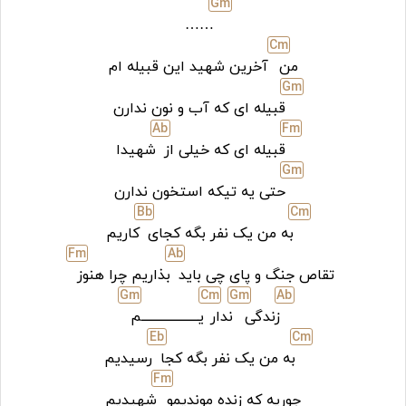
G
m
……
C
m
من
آخرین شهید این قبیله ام
G
m
قبیله ای که آب و نون ندارن
Ab
F
m
قبیله ای که خیلی از
شهیدا
G
m
حتی یه تیکه استخون ندارن
Bb
C
m
به من یک نفر بگه کجای
کاریم
F
m
Ab
تقاص جنگ و پای چی باید
بذاریم چرا هنوز
G
m
C
m
G
m
Ab
زندگی
ندار
یـــــــــــــــــــــم
Eb
C
m
به من یک نفر بگه کجا
رسیدیم
F
m
جوریه که زنده موندیمو
شهیدیم