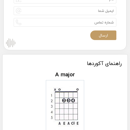
راهنمای آکوردها
A major