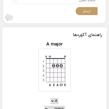
راهنمای آکوردها
A major