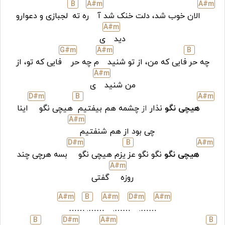
B
A#
m
A#
m
الان خوب شد، دلت خنک شد آ
ره ته
لجبازی و دعوارو
A#
m
دید
ی
G#
m
A#
m
B
چه حر
فایی که من، از تو شنید
م چه حر
فایی که تو، از
A#
m
من شنید
ی
D#
m
B
A#
m
هیچی نگو
نذار
از
چشمه هم بیفتیم
هیچی نگو
اینا
A#
m
چی بود از هم شنفتیم
D#
m
B
A#
m
هیچی نگو
نگو نگو عز
یزم هیچی نگو
بسه هرچی چند
A#
m
روزه
گفتی
A#
m
B
A#
m
D#
m
A#
m
……
…….
…….
…….
B
D#
m
A#
m
B