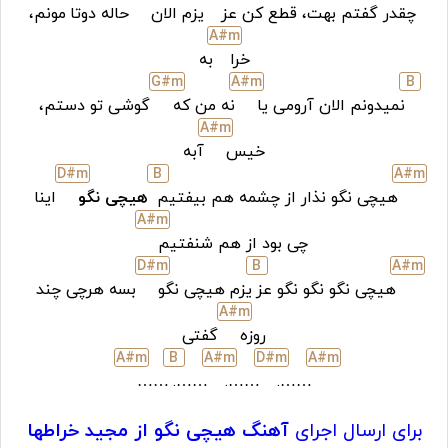
چقدر گفتم بهت، قطع کن عز
یزم الان
حاله دوتا
مونم،
A#
m
خرا
به
G#
m
A#
m
B
نمیدونم الان آرومی یا
نه من که
گوشی تو دستم،
A#
m
خیس
آبه
D#
m
B
A#
m
هیچی نگو نذار از چشمه هم بیفتیم
هیچی نگو
اینا
A#
m
چی بود از هم شنفتیم
D#
m
B
A#
m
هیچی نگو نگو نگو عز
یزم هیچی نگو
بسه هرچی چند
A#
m
روزه
گفتی
A#
m
B
A#
m
D#
m
A#
m
……
…….
…….
…….
برای ارسال اجرای
آهنگ هیچی نگو از مجید خراطها