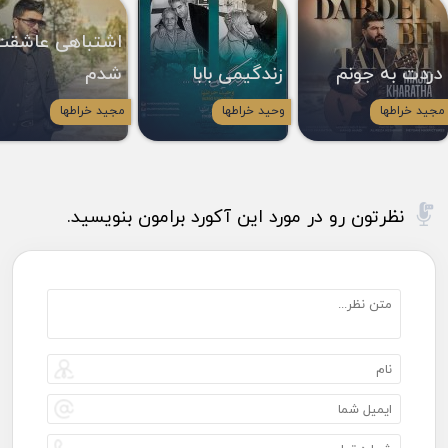
اشتباهی عاشقت
دردت به جونم
زندگیمی بابا
شدم
مجید خراطها
وحید خراطها
مجید خراطها
نظرتون رو در مورد این آکورد برامون بنویسید.