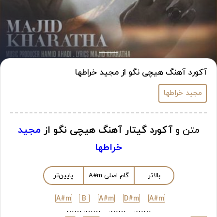
آکورد آهنگ هیچی نگو از مجید خراطها
مجید خراطها
متن و
آکورد گیتار آهنگ هیچی نگو از
مجید
خراطها
بالاتر
گام اصلی
m
A#
پایین‌تر
A#
m
B
A#
m
D#
m
A#
m
……
…….
…….
…….