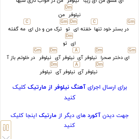
ای عشق من ای زیبا
نیلوفر
من در خواب نازی شبها
D
m
نیلوفر
من
C
G
m
D
m
C
G
m
در بستر خود تنها
خفته ای
تو
ترک من و دل ای
مه گفته
D
m
ای
تو
G
m
D
m
A
D
m
G
m
ای دختر صحرا
نیلوفر آی
نیلوفر آی
نیلوفر
در خلوتم باز آ
D
m
A
D
m
نیلوفر آی
نیلوفر آی
نیلوفر
برای ارسال اجرای
آهنگ نیلوفر از مارتیک
کلیک
کنید
جهت دیدن
آکورد
های دیگر از
مارتیک
اینجا کلیک
کنید