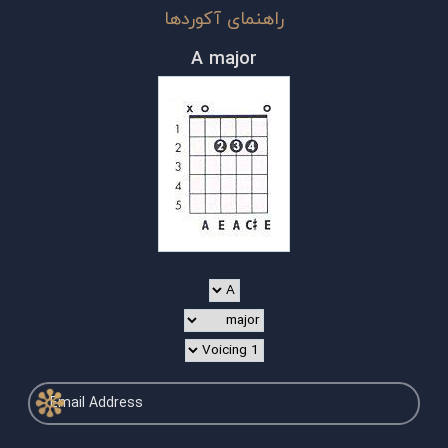
راهنمای آکوردها
A major