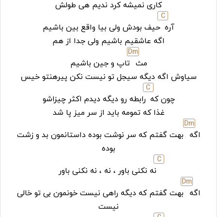
کاری نمیشه کرد ندیم هی طولش
C
آره
حیف بودش ولی بیا واقع بین باشیم
اگه عاشقیم باشیم ولی جدا از هم
D
m
مث
تاپ و جین باشیم
سیاوش اگه دیگه سیجل تو نیست نکن پیرهنتو خیس
C
چون که
رابطه رو دیگه دیدم اکثر چیزاشو
غذا که تمومه باید از سر میز پا شد
D
m
اگه
بهت گفتم که سر نوشت بوده داستانمون بد و زشت
بوده
C
نه نکنی باور ، نه ، نه نکنی باور
D
m
اگه
بهت گفتم که دیگه راهی نیست خونمون بی تو خالی
نیست