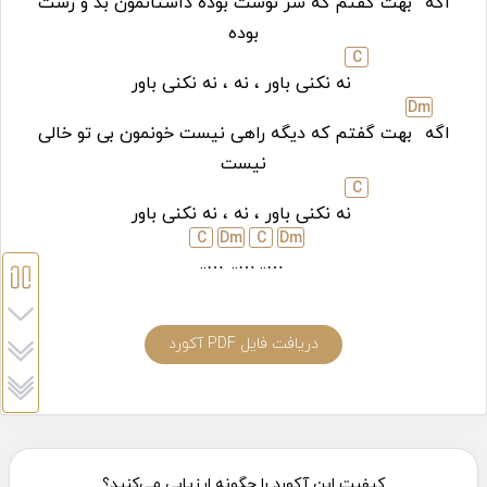
اگه
بهت گفتم که سر نوشت بوده داستانمون بد و زشت
بوده
C
نه نکنی باور ، نه ، نه نکنی باور
D
m
اگه
بهت گفتم که دیگه راهی نیست خونمون بی تو خالی
نیست
C
نه نکنی باور ، نه ، نه نکنی باور
C
D
m
C
D
m
…..
…..
…..
دریافت فایل PDF آکورد