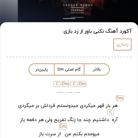
آکورد آهنگ نکنی باور از زد بازی
زدبازی
بالاتر
گام اصلی
m
D
پایین‌تر
C
D
m
C
D
m
…..
…..
…..
D
m
هر بار قهر میکردی میدونستم فرداش بر میگردی
C
آره
داشتیم چند جا زنگ تفریح ولی هر دفعه باز
D
m
میومدم بکنم من
از سرت باز