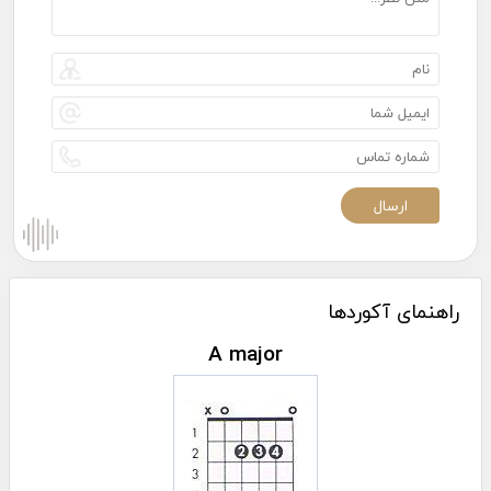
راهنمای آکوردها
A major