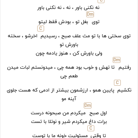
C
نه نکنی باور ، نه ، نه نکنی باور
D
m
توی
بغل تو ، بودش فقط لیتو
C
توی سختی ها با تو مث علف صبح ، رسیدیم
اخرشو ، سخته
باورش تو
ولی باورش کن ، هنوز یادمه چون
D
m
رفتیم
تا تهش و خوب بود همه چی ، میدونستم لبات میدن
طعم چی
C
نکشیم
پایین همو ، ارزشمون بیشتر از ادمی که هست جلوی
آینه مو
D
m
اول صبح
میکردم من صبحونه درست
برات داغ میکردم شیر و نوتلا با تست
C
تا وقتی
مسئولیت خونه ما با توست