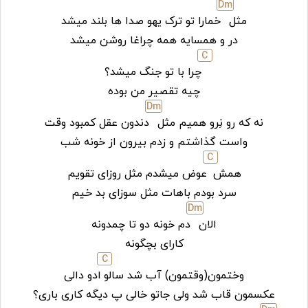
D
m
مثل
خمارا تو ترک یهو صدا ها بلند میشد
در و همسایه همه چراغا روشن میشد
C
چرا با تو جنگ میشد؟
چیه تقصیر من بوده
D
m
نه که رو نِرو همیم مثل
دندون عقل کمبود وقت
واست گذاشتم و زدم بیرون از خونه شب
C
همش
عوض میشدم مثل روزای تقویم
سرد بودم باهات مثل سوزای بد خیم
D
m
الان
دم خونه دو تا چمدونه
کارای بچگونه
C
وختمون(وقتمون) آب شد سالو
ادو دالی
عکسمون قاب شد ولی جاتو خالی پ دیگه کاری باری؟