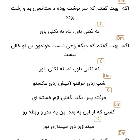
D
m
اگه
بهت گفتم که سر نوشت بوده داستانمون بد و زشت
بوده
C
نه نکنی باور، نه، نه نکنی باور
D
m
اگه
بهت گفتم که دیگه راهی نیست خونمون بی تو خالی
نیست
C
نه نکنی باور، نه، نه نکنی باور
D
m
شب زدی حرفتو آتیش زدی عکستو
C
حرفتو پس بگیر گفتی ازم خسته ای
D
m
گفتی که از این به بعد این یه قدر و رابطه رو
C
میندازی دور میندازی دور
D
m