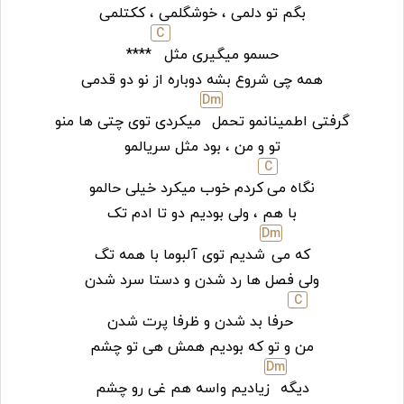
بگم تو دلمی ، خوشگلمی ، ککتلمی
C
حسمو میگیری مثل
****
همه چی شروع بشه دوباره از نو دو قدمی
D
m
گرفتی اطمینانمو تحمل
میکردی توی چتی ها منو
تو و من ، بود مثل سریالمو
C
نگاه می
کردم خوب میکرد خیلی حالمو
با هم ، ولی بودیم دو تا ادم تک
D
m
که می
شدیم توی آلبوما با همه تگ
ولی فصل ها رد شدن و دستا سرد شدن
C
حرفا بد شدن و ظرفا پرت شدن
من و تو که بودیم همش هی تو چشم
D
m
دیگه
زیادیم واسه هم غی رو چشم