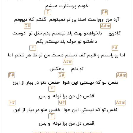
خودم پرستارت میشم
F
F#
آره من
روراست اصلا بی تو نمیتونم
گفتم که دیوونم
G#
A#
m
کادوی
دلخواهتو بهت بلد نیستم بدم مثل تو
دوست
داشتنو تو حرف بلد نیستم بگم
F
F#
اما رو
راستم و قلبم کف دستم هست من تو ظا
هر تلخم اما
A#
m
تو دلم
برعکس
F#
G#
A#
m
نفس تو که نیستی این هوا
خفس
منو در بیار از این
F
قفس دل من برا توئه
و بس
F#
G#
A#
m
نفس تو که نیستی این هوا
خفس منو در بیار از این
F
قفس دل من برا توئه
و بس