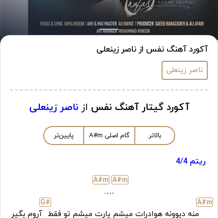
آکورد آهنگ نفس از ناصر زینعلی
ناصر زینعلی
آکورد گیتار آهنگ نفس
از
ناصر زینعلی
بالاتر
گام اصلی
m
A#
پایین‌تر
ریتم 4/4
A#
m
A#
m
…..
G#
A#
m
منه دیوونه هوادرات میشم یارت میشم تو فقط
آروم بگیر