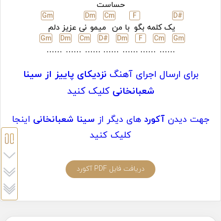
حساست
G
m
D
m
C
m
F
D#
یک کلمه بگو
با من
میمو
نی عزیز دلم
G
m
D
m
C
m
D#
D
m
F
C
m
G
m
……
……
……
……
……
……
……
برای ارسال اجرای آهنگ
نزدیکای پاییز
از سینا
شعبانخانی
کلیک کنید
جهت دیدن
آکورد
های دیگر از
سینا شعبانخانی
اینجا
کلیک کنید
دریافت فایل PDF آکورد