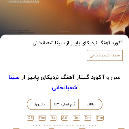
آکورد آهنگ نزدیکای پاییز از سینا شعبانخانی
سینا شعبانخانی
متن و
آکورد گیتار آهنگ نزدیکای پاییز از
سینا
شعبانخانی
بالاتر
گام اصلی
m
G
پایین‌تر
D#
D
m
D#
A#
D
m
C
m
G
m
…….
……
…….
…….
……
…….