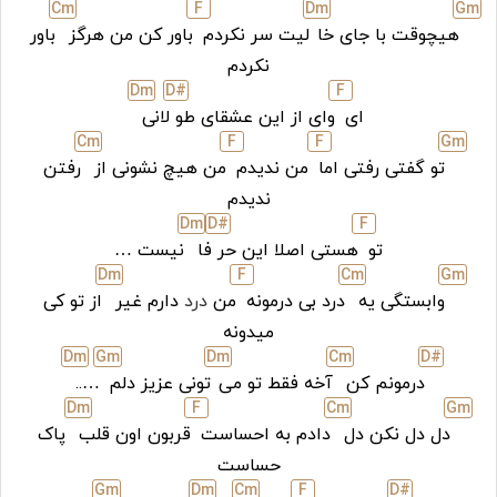
C
m
F
D
m
G
m
هیچوقت با جای خا
لیت سر نکردم
باور کن من هرگز
باور
نکردم
D
m
D#
F
ای
وای از این عشقای طو
لانی
C
m
F
F
G
m
تو گفتی رفتی اما
من ندیدم
من هیچ نشونی از
رفتن
ندیدم
D
m
D#
F
تو
هستی اصلا این حر
فا
نیست …
D
m
F
C
m
G
m
وابستگی یه
درد بی درمونه
من
درد
دارم غیر
از تو کی
میدونه
D
m
G
m
D
m
C
m
D#
درمونم کن
آخه فقط تو می
تونی عزیز دلم
…..
D
m
F
C
m
G
m
دل دل نکن دل
دادم به احساست
قربون اون قلب
پاک
حساست
G
m
D
m
C
m
F
D#