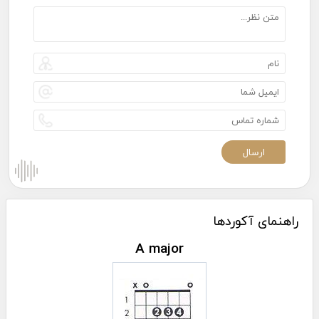
راهنمای آکوردها
A major