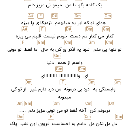
یک کلمه بگو
با من
میمو
نی عزیز دلم
A#
F
D#
D
m
G
m
هوای تو که ابر
یه میفهمم
نزدیکا
ی پا
ییزه
A#
F
D#
D
m
G
m
کنار
می کنار
تم دست
خودم نیست
قلبم می
ریزه
F
G
m
C
m
G
m
C
m
تو تنها
یی منم
تنها یه فکر
ی کن به حال
ما فقط
تو مونی
G
m
واسم از همه
دنیا
G
m
D
m
ای
وااااااااااااا
ااااااااای
D
m
F
C
m
G
m
وابستگی یه
درد بی درمونه
من درد دارم غیر
از تو کی
میدونه
D
m
G
m
D
m
C
m
D#
درمونم کن
آخه فقط تو می
تونی عزیز دلم
…..
D
m
F
C
m
G
m
دل دل نکن دل
دادم به احساست
قربون اون قلب
پاک