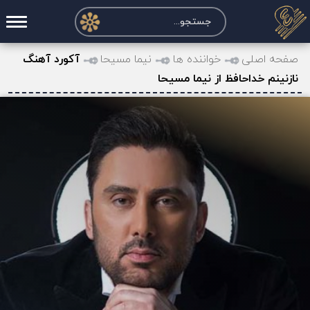
صفحه اصلی
صفحه اصلی
خواننده ها
نیما مسیحا
آکورد آهنگ
نازنینم خداحافظ از نیما مسیحا
درخواست آکورد
نت و تبلچر
تماس با ما
حساب کاربری