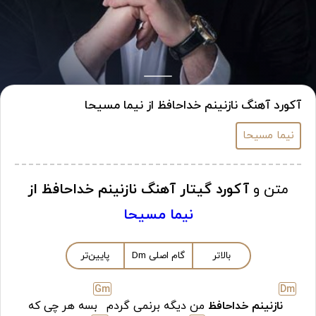
آکورد آهنگ نازنینم خداحافظ از نیما مسیحا
نیما مسیحا
متن و
آکورد گیتار آهنگ نازنینم خداحافظ از
نیما مسیحا
بالاتر
گام اصلی
m
D
پایین‌تر
G
m
D
m
نازنینم خداحافظ
من دیگه برنمی گردم
بسه هر چی که