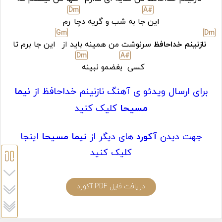
D
m
A#
این
جا به شب و گریه دچا
رم
G
m
D
m
نازنینم خداحافظ
سرنوشت من همینه باید از
این جا برم تا
D
m
A#
کسی
بغضمو نبینه
برای ارسال ویدئو ی آهنگ نازنینم خداحافظ از
نیما
مسیحا
کلیک کنید
جهت دیدن
آکورد
های دیگر از
نیما مسیحا
اینجا
کلیک کنید
دریافت فایل PDF آکورد