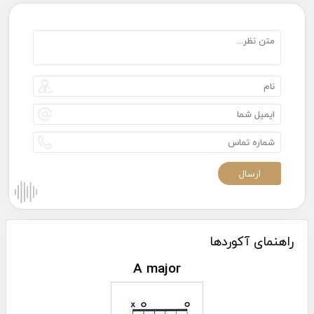
راهنمای آکوردها
A major