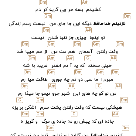
D
m
A#
کشیدم
بسه هر چی گریه کر
دم
G
m
D
m
نازنینم خداحافظ
دیگه این جا جای من
نیست رسم زندگی
D
m
A#
تو
اینجا
چیزی جز تنها شدن
نیست
D
m
G
m
D
m
G
m
D
m
وقت رفتن
آسمان
هم مث من
از هم میپا
شه
D
m
A
m
A#
C
A#
خیلی سخته
که یه آ
دم انقدر
غریبه با
شه
D
m
G
m
D
m
G
m
D
m
میرم ا
ما نمی دو
نم چه جوری
طاقت میا
رم
D
m
A
m
A#
C
A#
من تو کو
چه های این
شهر جوو
نیمو جا میذا
رم
C
G
m
D
m
هیشکی نیست که وقت رفتن پشت سرم
اشکی بر
یزه
D
m
G
m
C
A#
جاده ای که پیش رو
مه جاده ی مرگ
و گریز
ه
G
m
D
m
نازنینم خداحافظ من گلایه ای ندارم
تنها من نیستم که