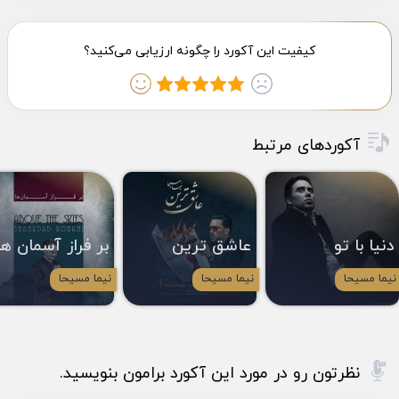
آکوردهای مرتبط
دنیا با تو
عاشق ترین
بر فراز آسمان ها
نیما مسیحا
نیما مسیحا
نیما مسیحا
نظرتون رو در مورد این آکورد برامون بنویسید.