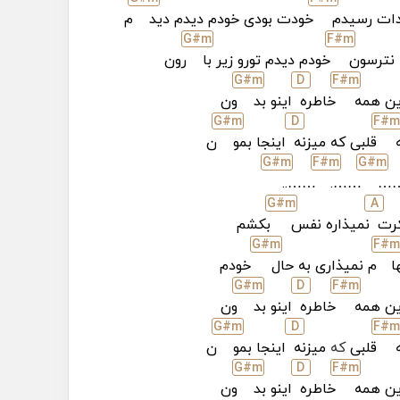
دات رسیدم
خودت بودی خودم دیدم دید
م
G#
m
F#
m
ه نترسون
خودم دیدم تورو زیر با
رون
G#
m
D
F#
m
این همه
خاطره
اینو بد
ون
G#
m
D
F#
ه
قلبی که میزنه
اینجا بمو
ن
G#
m
F#
m
G#
m
……..
…….
…
G#
m
A
کرت
نمیذاره نفس
بکشم
G#
m
F#
m
ا
م نمیذاری به حال
خودم
G#
m
D
F#
m
این همه
خاطره
اینو بد
ون
G#
m
D
F#
ه
قلبی
که
میزنه
اینجا بمو
ن
G#
m
D
F#
m
این همه
خاطره
اینو بد
ون