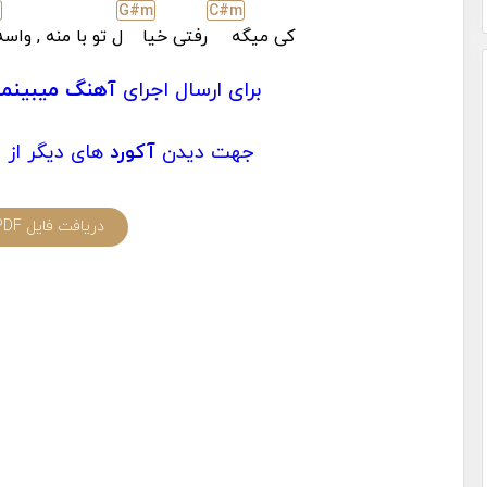
m
G#
m
C#
m
کی میگه
رفتی خیا
ل تو با منه , واس
برای ارسال اجرای
آهنگ میبینمت
جهت دیدن
آکورد
های دیگر از
ت
دریافت فایل PDF آکورد