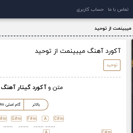
تماس با ما
حساب کاربری
میبینمت از توحید
آکورد آهنگ میبینمت از توحید
توحید
متن و
آکورد گیتار آهنگ 
بالاتر
گام اصلی
m
#
#
m
G#
m
F#
m
A
C#
m
……
…….
…….
…….
A
C#
m