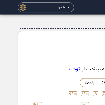
میبینمت از
توحید
C
پایین‌تر
G#
m
F#
m
A
C
…….
…….
…….
G#
m
F#
m