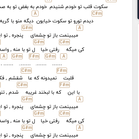
سکوت قلب تو خودم شنیدم
خودم به بغض تو به ص
A
C#
m
دیدم تورو تو سکوت خیابون
دیگه منو با گری
G#
m
A
میبینمت باز تو چشمای
پنجره , تو 
m
G#
m
C#
m
کی میگه
رفتی خیا
ل تو با منه , واس
A
G#
m
F#
m
G#
m
A
…
……
……..
…….
……
C#
m
F#
m
قلبت
نمیدونه که عا
شقشم , ف
C#
m
F#
m
با این
که با لبخند غریبه
شدم , تنه
G#
m
A
میبینمت باز تو چشمای
پنجره , تو 
m
G#
m
C#
m
کی میگه
رفتی خیا
ل تو با منه , واس
G#
m
A
میبینمت باز تو چشمای
پنجره , تو 