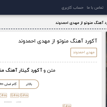
تماس با ما
حساب کاربری
د آهنگ منوتو از مهدی احمدوند
آکورد آهنگ منوتو از مهدی احمدوند
مهدی احمدوند
متن و
آکورد گیتار آهنگ من
بالاتر
گام اصلی
m
#
C#
m
G#
m
G#
m
.
……
…..
G#
m