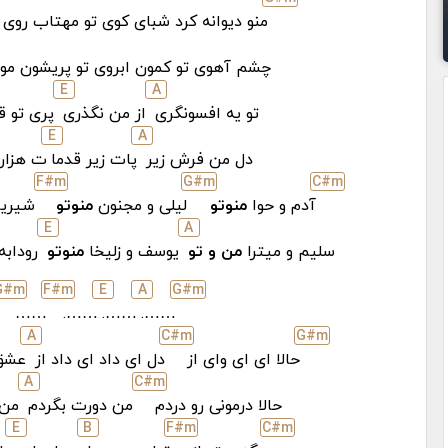
منو دیوانه کرد شبای کوی تو مهتاب روی 
چشم آهوی تو کمون ابروی تو پریشون موی
E
A
تو یه افسونگری
از من نگذری
پری تو ق
E
A
دل من فرش زیر
پات زیر قدما
ت هزار
F#
m
G#
m
C#
m
آدم و حوا
منوتو
لیلی و مجنون
منوتو
شیرین
E
A
سلیم و میترا
من و تو
یوسف و زلیخا
منوتو
رودابه
G#
m
F#
m
E
A
G#
m
……
…….
…….
…….
A
C#
m
G#
m
حالا ای ای وای از
دل ای داد ای داد از
عشق 
A
C#
m
حالا درمونی رو دردم
من دورت بگردم
من ب
E
B
F#
m
C#
m