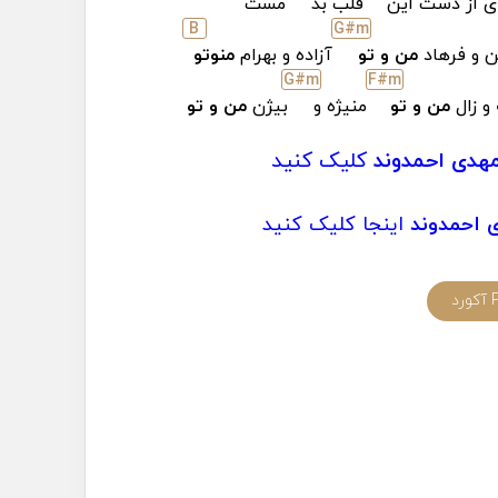
ی از دست این
قلب بد
مست
B
G#
m
 و فرهاد
من و تو
آزاده و بهرام
منوتو
G#
m
F#
m
 و زال
من و تو
منیژه و
بیژن
من و تو
مهدی احمدوند
کلیک کنید
 احمدوند
اینجا کلیک کنید