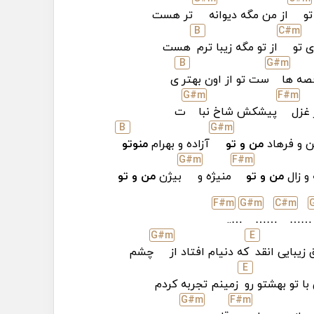
تو
از من مگه دیوانه
تر هست
B
C#
m
 تو
از تو مگه زیبا ترم
هست
B
G#
m
صه ها
ست تو از اون بهتر
ی
G#
m
F#
m
 غزل
پیشکش شاخ نبا
ت
B
G#
m
 و فرهاد
من و تو
آزاده و بهرام
منوتو
G#
m
F#
m
 و زال
من و تو
منیژه و
بیژن
من و تو
F#
m
G#
m
C#
m
…..
……
……
G#
m
E
زیبایی انقد
که دنیام افتاد از
چشم
E
ا تو بهشتو رو
زمینم تجربه کردم
G#
m
F#
m