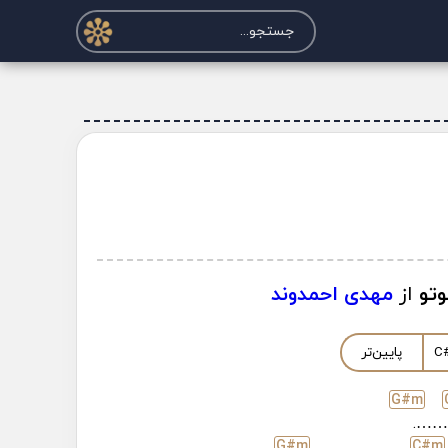
وتو
از
مهدی احمدوند
C
پایین‌تر
G#
m
……
G#
m
C#
m