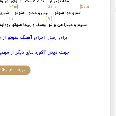
مگه بهتر از
توام هست ا
ی وای ای
وا
F#
m
G#
m
C#
m
آدم و حوا
منوتو
لیلی و مجنون
منوتو
شیرین
E
A
سلیم و میترا
من و تو
یوسف و زلیخا
منوتو
رودابه
برای ارسال اجرای
آهنگ منوتو از 
جهت دیدن
آکورد
های دیگر از
مهدی
دریافت فایل PDF آکورد