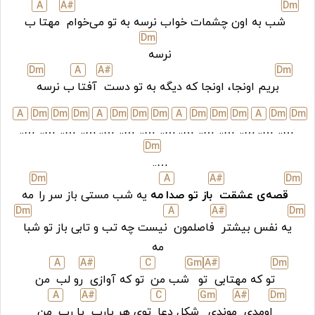
A
A#
D
m
شب به اون چشمات خواب نرسه به تو می‌خوام
مهتا
ب
D
m
نرسه
D
m
A
A#
D
m
بریم اونجا، اونجا که دیگه به تو دست
آفتا
ب نرسه
A
D
m
D
m
D
m
A
D
m
D
m
D
m
A
D
m
D
m
D
m
A
D
m
D
m
…..
…..
…..
…..
…..
…..
…..
…..
…..
…..
…..
…..
…..
…..
D
m
…..
D
m
A
A#
D
m
قصه‌ی عشقت
باز تو صدا
مه
یه شب مستی باز سر را
مه
D
m
A
A#
D
m
یه نفس بیشتر
فاصلمون
نیست چه تب و تابی باز تو شبا
مه
A
A#
C
G
m
A#
D
m
تو که مهتابی
تو
شب من
تو که آوازی
رو لب
من
A
A#
C
G
m
A#
D
m
اومدی
موندی
شکل دعا
توی هر یارب
یا رب
من