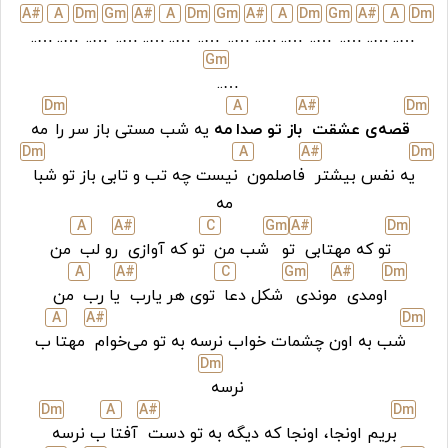
A#
A
D
m
G
m
A#
A
D
m
G
m
A#
A
D
m
G
m
A#
A
D
m
…..
…..
…..
…..
…..
…..
…..
…..
…..
…..
…..
…..
…..
…..
G
m
…..
D
m
A
A#
D
m
قصه‌ی عشقت
باز تو صدا
مه
یه شب مستی باز سر را
مه
D
m
A
A#
D
m
یه نفس بیشتر
فاصلمون
نیست چه تب و تابی باز تو شبا
مه
A
A#
C
G
m
A#
D
m
تو که مهتابی
تو
شب من
تو که آوازی
رو لب
من
A
A#
C
G
m
A#
D
m
اومدی
موندی
شکل دعا
توی هر یارب
یا رب
من
A
A#
D
m
شب به اون چشمات خواب نرسه به تو می‌خوام
مهتا
ب
D
m
نرسه
D
m
A
A#
D
m
بریم اونجا، اونجا که دیگه به تو دست
آفتا
ب نرسه