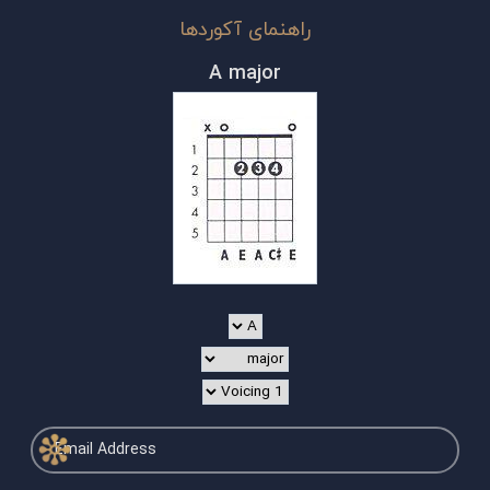
راهنمای آکوردها
A major