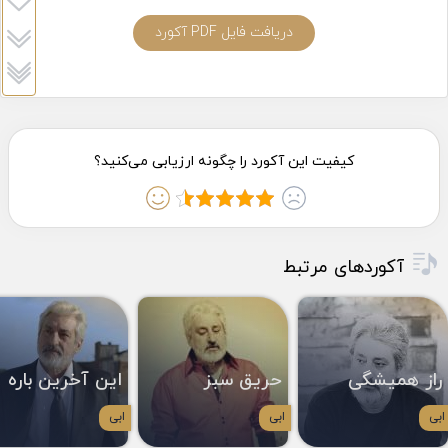
دریافت فایل PDF آکورد
آکوردهای مرتبط
راز همیشگی
حریق سبز
این آخرین باره
ابی
ابی
ابی