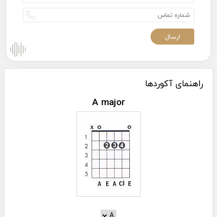
راهنمای آکوردها
A major