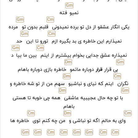
G
m
نمیو
فته
G
m
C
m
یکی انگار عشقو از دل تو برده نمیدونی
قلبم بدون تو
مرده
G
m
C
m
نمیذارم این خاطره ی بد بگیره ازم
تورو تا این
حد
G
m
C
m
نمیذاره عشق جدایی بخوام بیشترم
ا
ز اینم
بین ما بیا
د
D
m
G
m
بی قرار
قرار
دوباره ماتمو
خاطره بازی دوباره باهام
D
m
C
m
نگران
اینم که نیای و نباشیو
سهم من از تو شه خاطره و
D
m
G
m
با تو چه حال عجیبیه عاشقی
همه چی خوبه تا هستی
باهام
C
m
D
m
C
m
وای به حالم اگه تو نباشی و
من چه کنم توی
خاطره ها
G
m
G
m
C
m
C
m
G
m
G
m
C
m
C
m