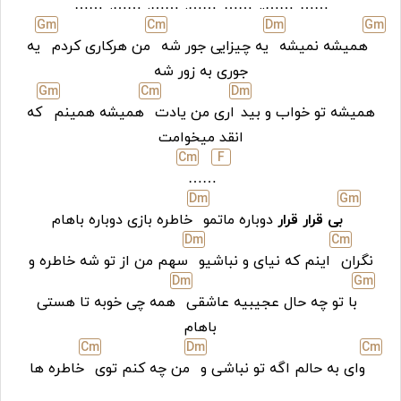
……
…….
…….
…….
……
……..
……
G
m
C
m
D
m
G
m
همیشه نمیشه
یه چیزایی جور شه
من هرکاری کردم
یه
جوری به زور شه
G
m
C
m
D
m
همیشه تو خواب و بید
اری من یادت
همیشه همینم
که
انقد میخوامت
C
m
F
……
D
m
G
m
بی قرار قرار
دوباره ماتمو
خاطره بازی دوباره باهام
D
m
C
m
نگران
اینم که نیای و نباشیو
سهم من از تو شه خاطره و
D
m
G
m
با تو چه حال عجیبیه عاشقی
همه چی خوبه تا هستی
باهام
C
m
D
m
C
m
وای به حالم اگه تو نباشی و
من چه کنم توی
خاطره ها