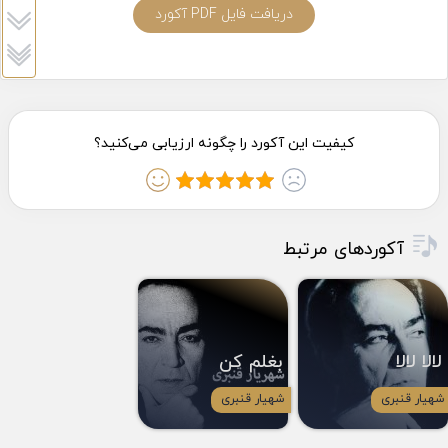
دریافت فایل PDF آکورد
آکوردهای مرتبط
لالا لالا
بغلم کن
شهیار قنبری
شهیار قنبری