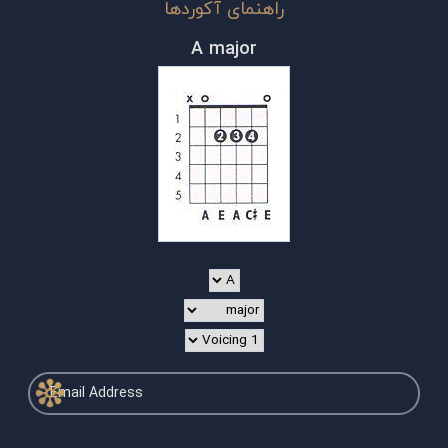
راهنمای آکوردها
A major