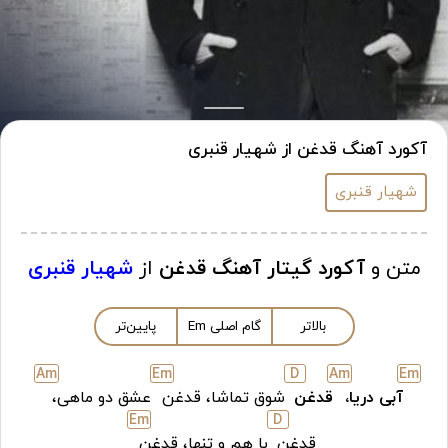
آکورد آهنگ قدغن از شهیار قنبری
شهیار قنبری
متن و
آکورد گیتار آهنگ قدغن
از
شهیار قنبری
بالاتر
گام اصلی
m
E
پایین‌تر
A
m
E
m
D
A
m
E
m
آبی دریا،
قدغن
شوق تماشا، قدغن
عشق دو ماهی،
E
m
D
قدغن
با هم و تنها، قدغن