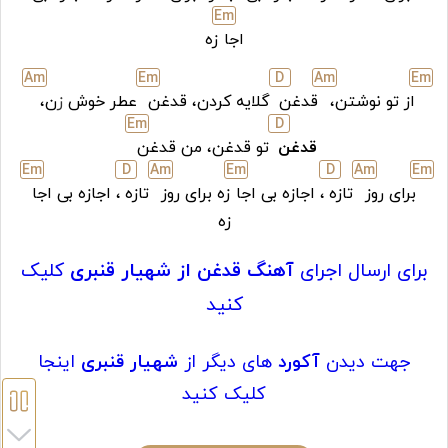
E
m
اجا
زه
A
m
E
m
D
A
m
E
m
از تو نوشتن،
قدغن
گلایه کردن، قدغن
عطر خوش
ز
ن،
E
m
D
قدغن
تو قدغن، من قدغن
E
m
D
A
m
E
m
D
A
m
E
m
برای روز
تازه
، اجازه بی اجا
زه برای روز
تازه
، اجازه بی اجا
زه
برای ارسال اجرای
آهنگ قدغن از شهیار قنبری
کلیک
کنید
جهت دیدن
آکورد
های دیگر از
شهیار قنبری
اینجا
کلیک کنید