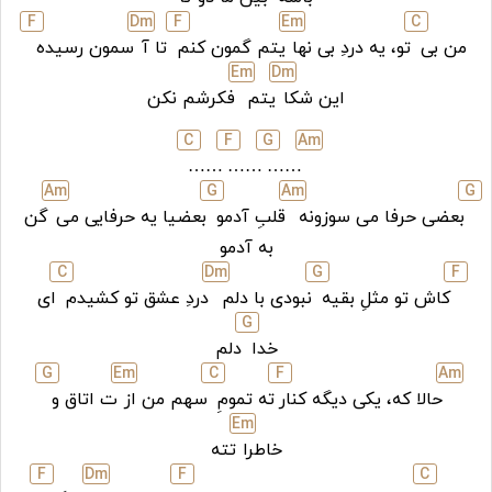
F
D
m
F
E
m
C
من بی
تو، یه دردِ بی نها
یتم گمون کنم
تا آ
سمون رسیده
E
m
D
m
این شکا
یتم
فکرشم نکن
C
F
G
A
m
……
……
……
A
m
G
A
m
G
بعضی حرفا می سوزونه
قلبِ آدمو
بعضیا یه حرفایی می
گن
به آدمو
C
D
m
G
F
کاش تو مثلِ بقیه
نبودی با دلم
دردِ عشق تو کشیدم
ای
G
خدا
دلم
G
E
m
C
F
A
m
حالا که، یکی دیگه کنار
ته تمومِ
سهم من از
ت اتاق و
E
m
خاطرا
تته
F
D
m
F
C