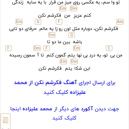
تو وا
سم، یه عکسی روی میز من قرار
با یه سایه
زندگی
E
m
D
m
کنم عزیزِ
من
فکرشم نکن
E
m
G
F
A
m
فکرشم نکن، دوباره مثل اون رو
زا یه عالم
حرفای دو
تایی
E
m
G
باشه
بین ما دو
تا
F
D
m
F
E
m
C
من بی
تو، یه دردِ بی نها
یتم گمون کنم
تا آ
سمون رسیده
E
m
D
m
این شکا
یتم
فکرشم نکن
برای ارسال اجرای
آهنگ فکرشم نکن از محمد
علیزاده
کلیک کنید
جهت دیدن
آکورد
های دیگر از
محمد علیزاده
اینجا
کلیک کنید