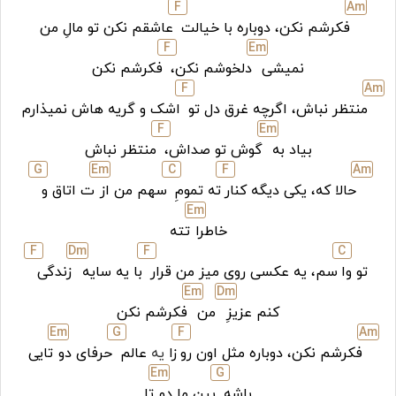
F
A
m
فکرشم نکن، دوباره با خیالت
عاشقم نکن تو مالِ من
F
E
m
نمیشی
دلخوشم نکن،
فکرشم نکن
F
A
m
منتظر نباش، اگرچه غرق دل تو
اشک و گریه هاش نمیذارم
F
E
m
بیاد به
گوش تو صداش،
منتظر نباش
G
E
m
C
F
A
m
حالا که، یکی دیگه کنار
ته تمومِ
سهم من از
ت اتاق و
E
m
خاطرا
تته
F
D
m
F
C
تو وا
سم، یه عکسی روی میز من قرار
با یه سایه
زندگی
E
m
D
m
کنم عزیزِ
من
فکرشم نکن
E
m
G
F
A
m
فکرشم نکن، دوباره مثل اون رو
زا
یه
عالم
حرفای دو
تایی
E
m
G
باشه
بین ما دو
تا