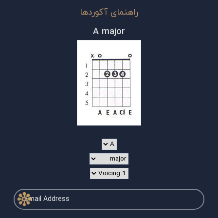
راهنمای آکوردها
A major