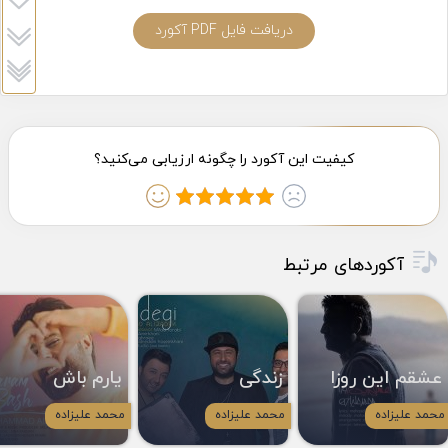
دریافت فایل PDF آکورد
آکوردهای مرتبط
عشقم این روزا
زندگی
یارم باش
محمد علیزاده
محمد علیزاده
محمد علیزاده