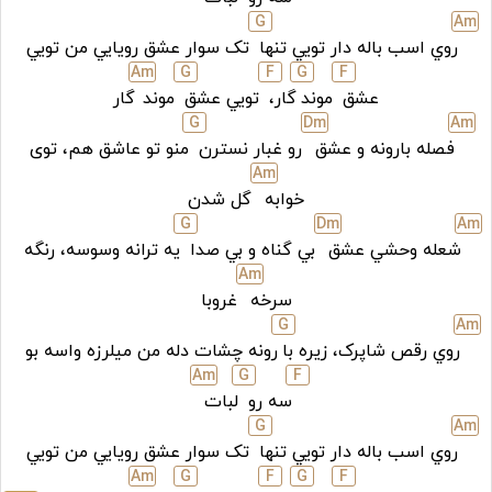
G
A
m
روي اسب باله دار تويي تنها
تک سوار عشق رويايي من تويي
A
m
G
F
G
F
عشق
موند
گار،
تويي عشق
موند
گار
G
D
m
A
m
فصله بارونه و عشق
رو غبار نسترن
منو تو عاشق هم، توی
A
m
خوابه
گل شدن
G
D
m
A
m
شعله وحشي عشق
بي گناه و بي صدا
يه ترانه وسوسه، رنگه
A
m
سرخه
غروبا
G
A
m
روي رقص شاپرک، زيره با
رونه چشات دله من ميلرزه واسه بو
A
m
G
F
سه رو
لبات
G
A
m
روي اسب باله دار تويي تنها
تک سوار عشق رويايي من تويي
A
m
G
F
G
F