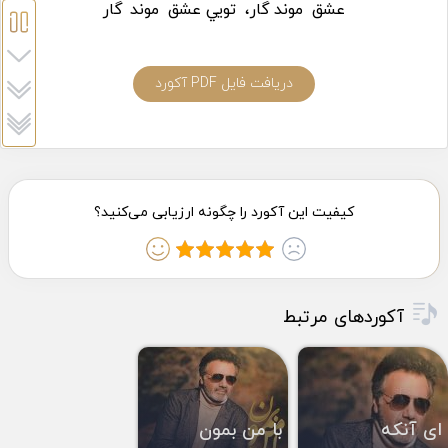
عشق
موند
گار،
تويي عشق
موند
گار
دریافت فایل PDF آکورد
آکوردهای مرتبط
ای آنکه
با من بمون