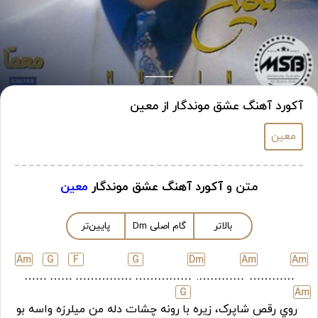
آکورد آهنگ عشق موندگار از معین
معین
متن و
آکورد آهنگ عشق موندگار
معین
بالاتر
گام اصلی
m
D
پایین‌تر
A
m
G
F
G
D
m
A
m
A
m
……
……
……………
……………
………….
…………
G
A
m
روي رقص شاپرک، زيره با
رونه چشات دله من ميلرزه واسه بو