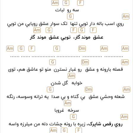
A
m
G
F
سه رو
لبات
G
A
m
روي اسب باله دار تويي تنها
تک سوار عشق رويايي من تويي
A
m
G
F
G
F
عشق
موند
گار
،
تويي عشق
موند
گار
A
m
G
F
G
D
m
A
m
A
m
……
……
……………
……………
………….
…………
G
D
m
A
m
فصله بارونه و عشق
رو غبار نسترن
منو تو عاشق هم، توی
A
m
خوابه
گل شدن
G
D
m
A
m
شعله وحشي عشق
بي گناه و بي صدا
يه ترانه وسوسه، رنگه
A
m
سرخه
غروبا
G
A
m
روي رقص شاپرک
، زيره با
رونه چشات دله من ميلرزه واسه
A
m
G
F