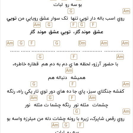
بو
سه رو
لبات
G
A
m
روي اسب باله دار تويي تنها
تک سوار عشق رويايي من
تويي
A
m
G
F
G
F
عشق
موند
گار
،
تويي عشق
موند
گار
A
m
G
F
G
D
m
A
m
A
m
……
……
……………
……………
………….
…………
G
F
A
m
با حضور آرزو، لحظه ها
ي دم به دم هم
قطاره خاطره،
A
m
هميشه
دنباله هم
G
F
A
m
کفشه جنگلاي سبز، پاي جا
ده هاي دور توي تار
يکي راه، رنگه
A
m
G
F
A
m
چشمات
مثله نور
رنگه چشما
ت مثله
نور
G
A
m
روي رقص شاپرک، زيره با
رونه چشات دله من ميلرزه واسه بو
A
m
G
F
سه رو
لبات