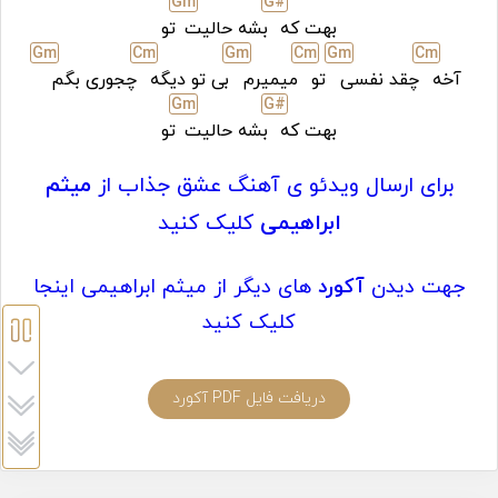
G
m
G#
بهت که
بشه حالیت
تو
G
m
C
m
G
m
C
m
G
m
C
m
آخه
چقد نفسی
تو
میمیرم
بی تو دیگه
چجوری بگم
G
m
G#
بهت که
بشه حالیت
تو
برای ارسال ویدئو ی آهنگ عشق جذاب از
میثم
ابراهیمی
کلیک کنید
جهت دیدن
آکورد
های دیگر از میثم ابراهیمی اینجا
کلیک کنید
دریافت فایل PDF آکورد