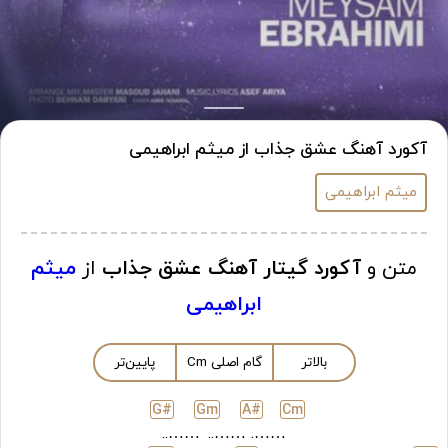
آکورد آهنگ عشق جذاب از میثم ابراهیمی
میثم ابراهیمی
متن و
آکورد گیتار آهنگ عشق جذاب
از
میثم
ابراهیمی
بالاتر
گام اصلی
m
C
پایین‌تر
G#
G
m
A#
C
m
……..
……..
…….