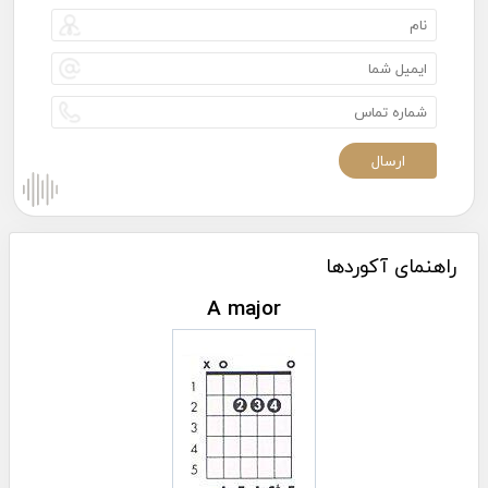
راهنمای آکوردها
A major