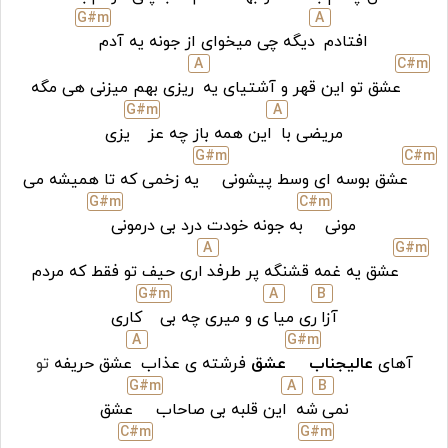
G#
m
A
افتادم
دیگه چی میخوای از جونه یه آدم
A
C#
m
عشق تو این قهر و آشتیای یه
ریزی بهم میزنی هی مگه
G#
m
A
مریضی با
این همه باز چه عز
یزی
G#
m
C#
m
عشق بوسه ای وسط پیشونی
یه زخمی که تا همیشه می
G#
m
C#
m
مونی
به جونه خودت درد بی درمونی
A
G#
m
عشق یه غمه قشنگه پر طرفد
اری حیف تو فقط که مردم
G#
m
A
B
آزا
ری میا
ی و میری چه بی
کاری
A
G#
m
آهای
عالیجناب
عشق
فرشته ی عذاب
عشق حریفه
تو
G#
m
A
B
نمی
شه
این قلبه بی صاحاب
عشق
C#
m
G#
m