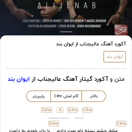
آکورد آهنگ عالیجناب از ایوان بند
ایوان بند
متن و
آکورد گیتار آهنگ عالیجناب از
ایوان بند
بالاتر
گام اصلی
m
C#
پایین‌تر
G#
m
A
G#
m
C#
m
…….
……
……
G#
m
C#
m
عشق چشم بسته دلو بهت دادم
با پای خودم به دامت