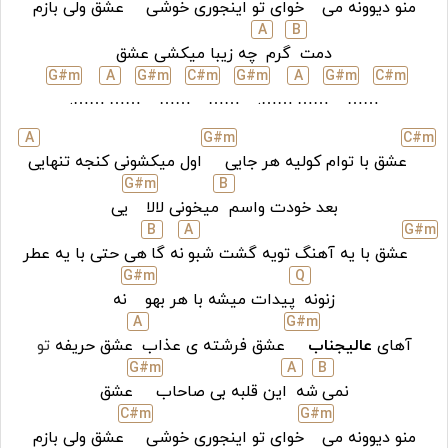
منو دیوونه می
خوای تو اینجوری خوشی
عشق ولی بازم
A
B
دمت
گرم
چه زیبا میکشی عشق
G#
m
A
G#
m
C#
m
G#
m
A
G#
m
C#
m
…….
……
……
……
…….
……
……
A
G#
m
C#
m
عشق با توام کولیه هر جایی
اول میکشونی کنجه تنهایی
G#
m
B
بعد خودت واسم
میخونی لالا
یی
B
A
G#
m
عشق با یه آهنگ تویه گشت شبو
نه گا
هی حتی با یه عطر
G#
m
Q
زنونه
پیدات میشه با هر بهو
نه
A
G#
m
آهای
عالیجناب
عشق فرشته ی عذاب
عشق حریفه
تو
G#
m
A
B
نمی
شه
این قلبه بی صاحاب
عشق
C#
m
G#
m
منو دیوونه می
خوای تو اینجوری خوشی
عشق ولی بازم