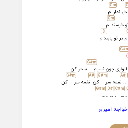
G
m
دل ندار
م
G
m
تو خرسند
م
D
م در تو پابند
م
G#
G#
m
لنوازی چون نسیم
سحر کن
G#
m
A#
G#
m
A#
….
نغمه سر
کن
نغمه سر
کن
G#
m
D#
C#
m
…..
…..
…..
خواجه امیری