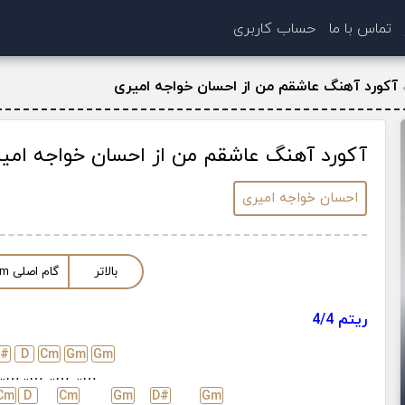
تماس با ما
حساب کاربری
آکورد آهنگ عاشقم من از احسان خواجه امیری
آکورد آهنگ عاشقم من از احسان خواجه امی
احسان خواجه امیری
بالاتر
گام اصلی
m
ریتم 4/4
D#
D
C
m
G
m
G
m
…..
…..
…..
…..
C
m
D
C
m
G
m
D#
G
m