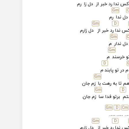
کس ندا
رد خبر از
دل زا
رم
G
m
دل ندا
رم
G
m
D
س ندا
رد خبر از
دل زارم
G
m
دل ندار
م
G
m
تو خرسند
م
D
م در تو پابند
م
G
m
م تا به‌ رهت با
زم جان
G
m
D
تم
برتو فدا سا
زم جان
G
m
D
C
m
…..
…..
…
G
m
D
س ندا
رد خبر از
دل زارم