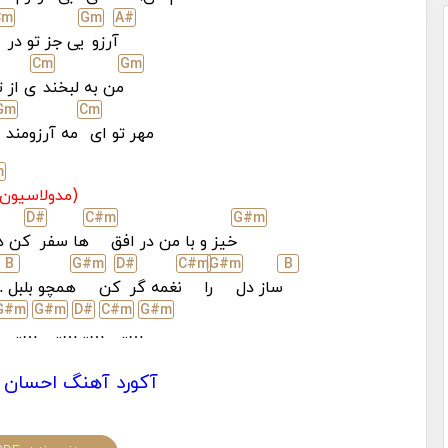
C
m
G
m
A#
آرزو
یی جز تو در
C
m
G
m
من به لبخند
ی از 
G
m
C
m
مهر تو ای
مه آرزومند
m
(مدولاسیون)
D#
C#
m
G#
m
خیز و با من در افق
ها سفر
کن د
B
G#
m
D#
C#
m
G#
m
B
ساز دل
را
نغمه گر
کن
همچو بلبل
.
G#
m
G#
m
D#
C#
m
G#
m
…..
…..
…..
…..
آکورد آهنگ احسان 