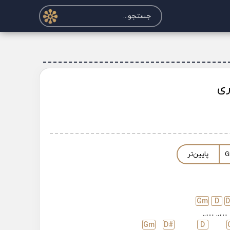
ری
G
پایین‌تر
G
m
D
…..
…..
G
m
D#
D