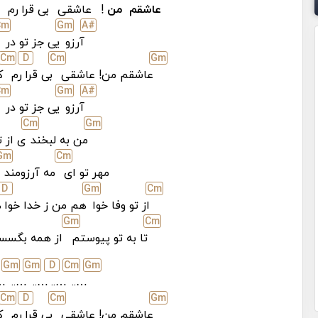
عاشقم
من
!
عاشقی
بی قرا
رم
C
m
G
m
A#
آرزو
یی جز تو در
C
m
D
C
m
G
m
عاشقم من! عاشقی
بی قرا
رم
ک
C
m
G
m
A#
آرزو
یی جز تو در
C
m
G
m
من به لبخند
ی از 
G
m
C
m
مهر تو ای
مه آرزومند
D
G
m
C
m
از تو وفا خوا
هم من ز خدا خوا
ه
G
m
C
m
تا به ‌تو پیوستم
از همه بگسس
G
m
G
m
D
C
m
G
m
..
…..
…..
…..
…..
C
m
D
C
m
G
m
عاشقم من! عاشقی
بی قرا
رم
ک