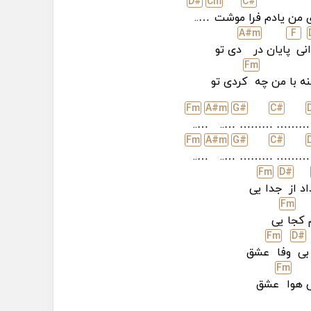
D#
C
m
C#
 من یادم فرا
موشت
…..
A#
m
F
انی
پایان در
دی تو
F
m
ه با من چه
کردی تو
F
m
A#
m
G#
C#
…..
…..
………
………
F
m
A#
m
G#
C#
…..
…..
………
………
F
m
D#
اد از
جدا
یی
F
m
 کجا
یی
F
m
D#
بی
وفا
عشق
F
m
 هوا
عشق