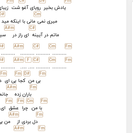
F
m
C#
D#
F
m
یادش بخیر
رویای آغو
شت
زیبای
D#
C
m
میری نمی
مانی با اینکه مید
A#
m
C#
ماتم در آیینه
ای راز در
سین
D#
A#
m
C#
C
m
F
m
………
………
………
………
D#
A#
m
F
C#
C
m
F
m
………
…..
…..
………
………
F
m
F
m
D#
F
m
بی من
کجا
یی ای
د
A#
m
F
m
باران زده
جانم
F
m
F
m
C
m
F
m
با من
چرا
عشق
ای 
A#
m
F
m
دل بردی از
من بی
A#
m
F
m