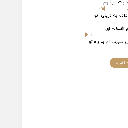
ایت میشوم
F
m
دادم به دریای
تو
 افسانه ای
F
m
سپرده ام به راه تو