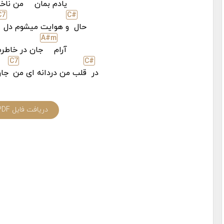
یادم بمان
من ناخد
C
7
C#
حال
و هوایت میشوم دل
A#
m
آرام
جان در خاطرم
C
7
C#
در
قلب من دردانه ای من
جان 
دریافت فایل PDF آکورد