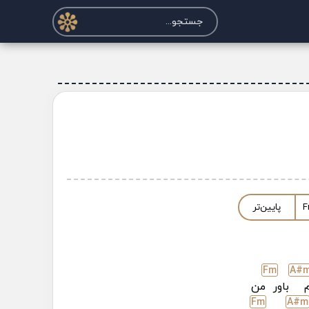
F
پایین‌تر
F
m
A#
باور
من
F
m
A#
m