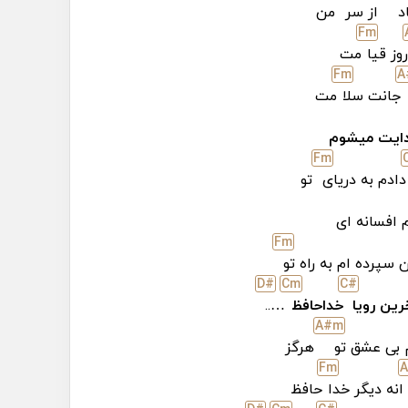
د
از سر
من
F
m
روز قیا
مت
F
m
A
جانت سلا
مت
ایت میشوم
F
m
دادم به دریای
تو
 افسانه ای
F
m
سپرده ام به راه تو
D#
C
m
C#
رین رویا
خداحافظ
…..
A#
m
 بی عشق تو
هرگز
F
m
انه دیگر خدا
حافظ