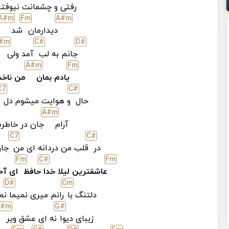
رفتی و چشمانت نیوفتا
A#
m
F
m
A#
m
دیدارمان
شد
#
m
C#
D#
جانم به لب
آمد ولی
A#
m
F
m
یادم بمان
من ناخد
C
7
C#
حال
و هوایت میشوم دل
A#
m
آرام
جان در خاطرم
C
7
C#
در
قلب من دردانه ای من
جان 
F
m
C#
F
m
عاشقترین لیلا خدا
حافظ
ای آخ
D#
C
m
دلتنگ با
رانم میری نمیما
نم
A#
m
G#
زیبای دیوا
نه ای عشق ویر