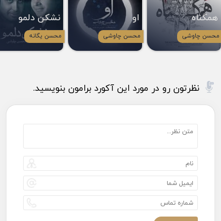
همگناه
او
نشکن دلمو
محسن چاوشی
محسن چاوشی
محسن یگانه
نظرتون رو در مورد این آکورد برامون بنویسید.