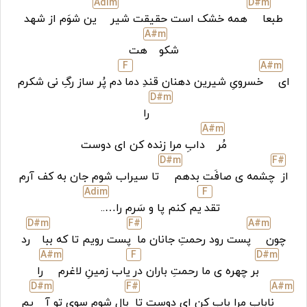
A
dim
D#
m
طبعا
همه خشک است حقیقت شیر
ین شوَم از شهد
A#
m
شکو
هت
F
A#
m
ای
خسرویِ شیرین دهنان قندِ دما
دم پُر ساز رگِ نی شکرم
D#
m
را
A#
m
مُر
دابِ مرا زنده کن ای دوست
D#
m
F#
از
چشمه ی صافَت بدهم
تا سیراب شوم جان به کف آرم
A
dim
F
تقد
یم کنم پا و سَرم را…..
D#
m
F#
A#
m
چون
پست رود رحمتِ جانان ما
پست رویم تا که ببا
رد
A#
m
F
D#
m
بر چهره ی ما رحمتِ باران در
یاب زمینِ لاغرم
را
D#
m
F#
A#
m
نابابِ مرا باب کن ای دوست تا
بال شوم سویِ تو آ
یم