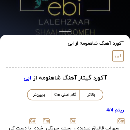
آکورد آهنگ شاهنومه از ابی
ابی
آکورد گیتار آهنگ شاهنومه از
ابی
بالاتر
گام اصلی
m
C
پایین‌تر
ریتم 4/4
G#
F
m
D#
C
m
سهراب قالپاق میدزده ،
رستم سرنگی
شده
با دستِ کی