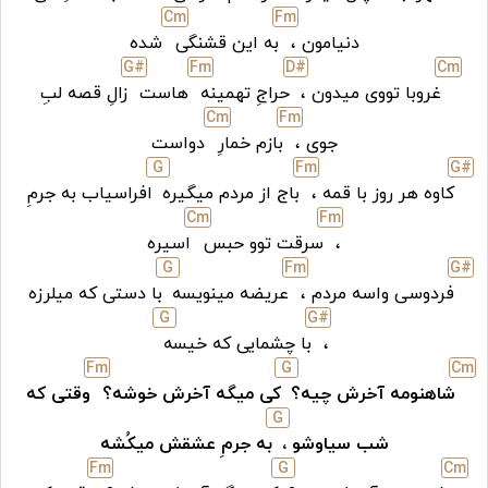
C
m
F
m
دنیامون ،
به این قشنگی
شده
G#
F
m
D#
C
m
غروبا تووی میدون ،
حراجِ تهمینه
هاست
زالِ قصه لبِ
C
m
F
m
جوی ،
بازم خمارِ
دواست
G
F
m
G#
کاوه هر روز با قمه ،
باج از مردم میگیره
افراسیاب به جرمِ
C
m
F
m
،
سرقت توو حبس
اسیره
G
F
m
G#
فردوسی واسه مردم ،
عریضه مینویسه
با دستی که میلرزه
G
G#
،
با چشمایی که خیسه
F
m
G
C
m
شاهنومه آخرش چیه؟
کی میگه آخرش خوشه؟
وقتی که
G
شب سیاوشو ،
به جرمِ عشقش میکُشه
F
m
G
C
m