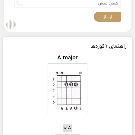
راهنمای آکوردها
A major