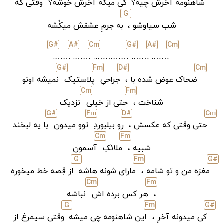
شاهنومه آخرش چیه؟
کی میگه آخرش خوشه؟
وقتی که
G
شب سیاوشو ،
به جرمِ عشقش میکُشه
G#
A#
C
m
G#
A#
C
m
…….
…….
…………..
…….
…….
G#
F
m
D#
C
m
ضحاک عوض شده با ،
جراحیِ
پلاستیک
نمیشه اونو
C
m
F
m
شناخت ،
حتی از خیلی
نزدیک
G#
F
m
D#
C
m
حتی وقتی که عکسش ،
رو بیلبوردِ
توو میدون
با یه لبخند
C
m
F
m
شبیه ،
ملائکِ
آسمون
G
F
m
G#
مغزه من و تو شامه ،
مارای شونه هاشه
از قِصه خط میخوره
C
m
F
m
،
هر کس برده اش
نباشه
G
F
m
G#
کی میدونه آخرِ ،
این شاهنومه چی میشه
وقتی سیمرغ از